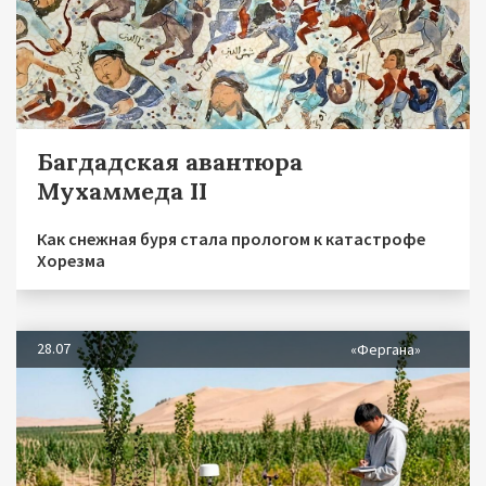
Багдадская авантюра
Мухаммеда II
Как снежная буря стала прологом к катастрофе
Хорезма
28.07
«Фергана»