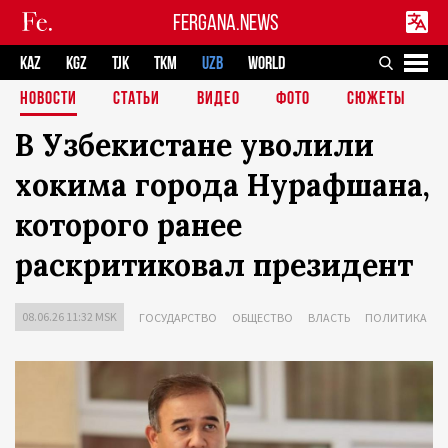
FERGANA.NEWS
KAZ
KGZ
TJK
TKM
UZB
WORLD
НОВОСТИ
СТАТЬИ
ВИДЕО
ФОТО
СЮЖЕТЫ
В Узбекистане уволили
хокима города Нурафшана,
которого ранее
раскритиковал президент
08.06.26 11:32 MSK
ГОСУДАРСТВО
ОБЩЕСТВО
ВЛАСТЬ
ПОЛИТИКА