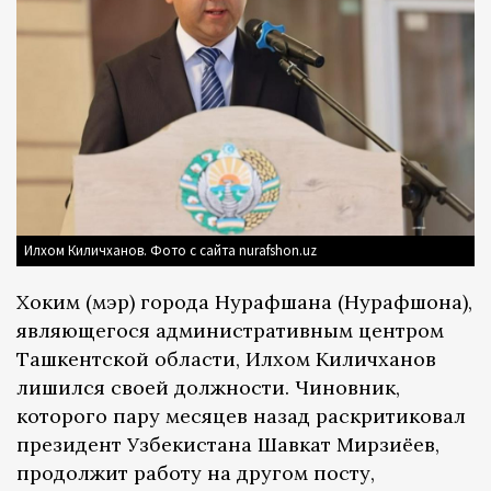
Илхом Киличханов. Фото с сайта nurafshon.uz
Хоким (мэр) города Нурафшана (Нурафшона),
являющегося административным центром
Ташкентской области, Илхом Киличханов
лишился своей должности. Чиновник,
которого пару месяцев назад раскритиковал
президент Узбекистана Шавкат Мирзиёев,
продолжит работу на другом посту,