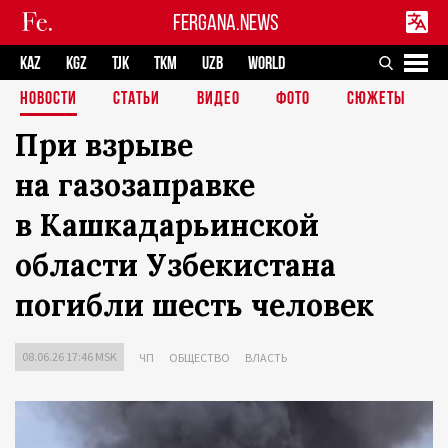
FERGANA.NEWS
KAZ
KGZ
TJK
TKM
UZB
WORLD
НОВОСТИ
СТАТЬИ
ВИДЕО
ФОТО
СЮЖЕТЫ
При взрыве
на газозаправке
в Кашкадарьинской
области Узбекистана
погибли шесть человек
08.06.26 17:46 MSK
ЧП
ОБЩЕСТВО
ВЛАСТЬ