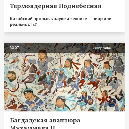
Термоядерная Поднебесная
Китайский прорыв в науке и технике — пиар или
реальность?
30.07
«Фергана»
Багдадская авантюра
Мухаммеда II