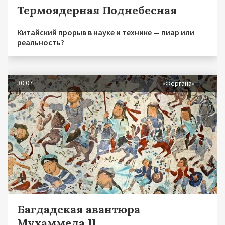
Термоядерная Поднебесная
Китайский прорыв в науке и технике — пиар или
реальность?
30.07
«Фергана»
Багдадская авантюра
Мухаммеда II