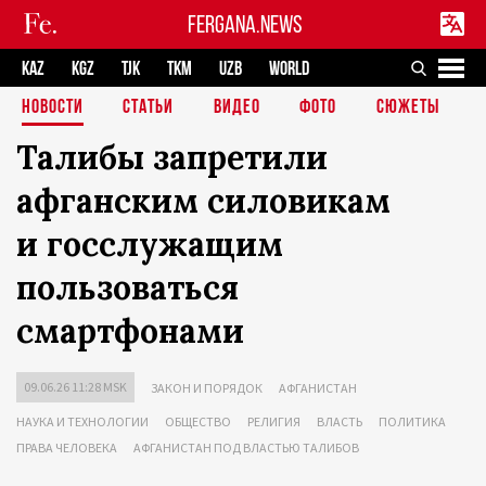
FERGANA.NEWS
KAZ
KGZ
TJK
TKM
UZB
WORLD
НОВОСТИ
СТАТЬИ
ВИДЕО
ФОТО
СЮЖЕТЫ
Талибы запретили
афганским силовикам
и госслужащим
пользоваться
смартфонами
09.06.26 11:28 MSK
ЗАКОН И ПОРЯДОК
АФГАНИСТАН
НАУКА И ТЕХНОЛОГИИ
ОБЩЕСТВО
РЕЛИГИЯ
ВЛАСТЬ
ПОЛИТИКА
ПРАВА ЧЕЛОВЕКА
АФГАНИСТАН ПОД ВЛАСТЬЮ ТАЛИБОВ