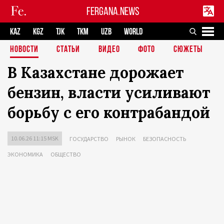
FERGANA.NEWS
KAZ
KGZ
TJK
TKM
UZB
WORLD
НОВОСТИ
СТАТЬИ
ВИДЕО
ФОТО
СЮЖЕТЫ
В Казахстане дорожает
бензин, власти усиливают
борьбу с его контрабандой
10.06.26 11:15 MSK
ГОСУДАРСТВО
РЫНОК
БЕЗОПАСНОСТЬ
ЭКОНОМИКА
ОБЩЕСТВО