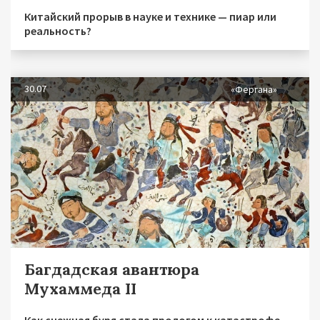
Китайский прорыв в науке и технике — пиар или
реальность?
30.07
«Фергана»
Багдадская авантюра
Мухаммеда II
Как снежная буря стала прологом к катастрофе