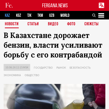
FERGANA.NEWS
KAZ
KGZ
TJK
TKM
UZB
WORLD
НОВОСТИ
СТАТЬИ
ВИДЕО
ФОТО
СЮЖЕТЫ
В Казахстане дорожает
бензин, власти усиливают
борьбу с его контрабандой
10.06.26 11:15 MSK
ГОСУДАРСТВО
РЫНОК
БЕЗОПАСНОСТЬ
ЭКОНОМИКА
ОБЩЕСТВО