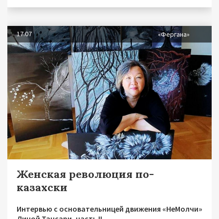
17.07
«Фергана»
Женская революция по-
казахски
Интервью с основательницей движения «НеМолчи»
Диной Тансари, часть II