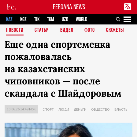
FERGANA.NEWS
KAZ
KGZ
TJK
TKM
UZB
WORLD
НОВОСТИ
СТАТЬИ
ВИДЕО
ФОТО
СЮЖЕТЫ
Еще одна спортсменка
пожаловалась
на казахстанских
чиновников — после
скандала с Шайдоровым
10.06.26 14:49 MSK
СПОРТ
ЛЮДИ
ДЕНЬГИ
ОБЩЕСТВО
ВЛАСТЬ