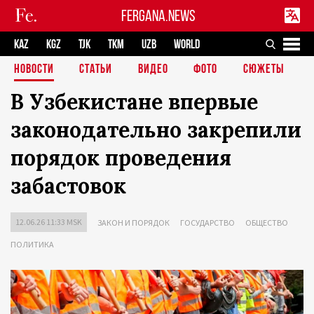
FERGANA.NEWS
KAZ
KGZ
TJK
TKM
UZB
WORLD
НОВОСТИ
СТАТЬИ
ВИДЕО
ФОТО
СЮЖЕТЫ
В Узбекистане впервые
законодательно закрепили
порядок проведения
забастовок
12.06.26 11:33 MSK
ЗАКОН И ПОРЯДОК
ГОСУДАРСТВО
ОБЩЕСТВО
ПОЛИТИКА