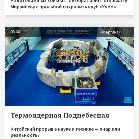
Родители юных хоккеистов обратились к Шавкату
Мирзиёеву с просьбой сохранить клуб «Хумо»
03.08
«Фергана»
Термоядерная Поднебесная
Китайский прорыв в науке и технике — пиар или
реальность?