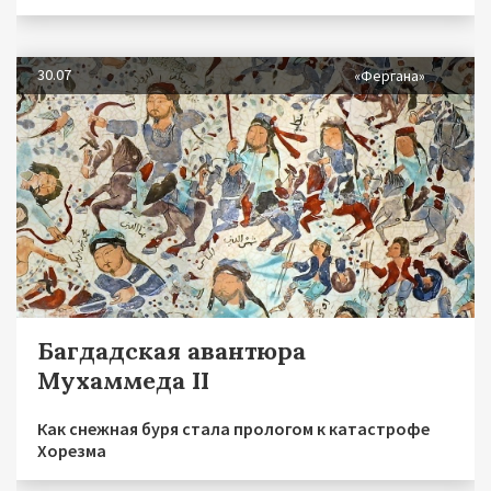
30.07
«Фергана»
Багдадская авантюра
Мухаммеда II
Как снежная буря стала прологом к катастрофе
Хорезма