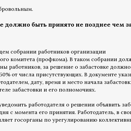
обровольным.
ке должно быть принято не позднее чем з
щем собрании работников организации
го комитета (профкома). В таком собрании дол
ины работников, за решение о забастовке должно
50% от числа присутствующих. В документе ука
тодателем, дату, время и место начала забастовк
теле забастовки и его полномочиях.
ведомить работодателя о решении объявить заб
дня с момента его принятия. Работодатель, в св
домляет госорганы по урегулированию коллектив