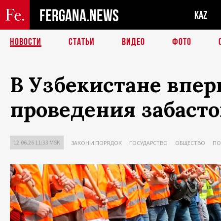
FERGANA.NEWS
KAZ
НОВОСТИ
СТАТЬИ
ВИДЕО
ФОТО
В Узбекистане впе
проведения забасто
12.06.26 11:33 MSK
ЗАКОН И ПОРЯДОК
ГОСУДАРСТВО
ОБЩЕСТВО
ПО