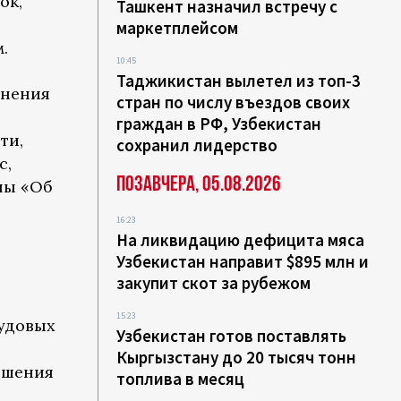
ок,
Ташкент назначил встречу с
маркетплейсом
.
10:45
Таджикистан вылетел из топ-3
лнения
стран по числу въездов своих
граждан в РФ, Узбекистан
ти,
сохранил лидерство
с,
Позавчера, 05.08.2026
оны «Об
16:23
На ликвидацию дефицита мяса
Узбекистан направит $895 млн и
закупит скот за рубежом
15:23
удовых
Узбекистан готов поставлять
Кыргызстану до 20 тысяч тонн
ешения
топлива в месяц