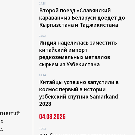
14:58
Второй поезд «Славянский
караван» из Беларуси доедет до
Кыргызстана и Таджикистана
12:23
Индия нацелилась заместить
китайский импорт
редкоземельных металлов
сырьем из Узбекистана
09:44
Китайцы успешно запустили в
космос первый в истории
узбекский спутник Samarkand-
2028
ктивный
04.08.2026
их
е.
16:53