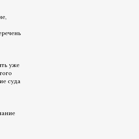
ие,
еречень
ить уже
того
ие суда
нание