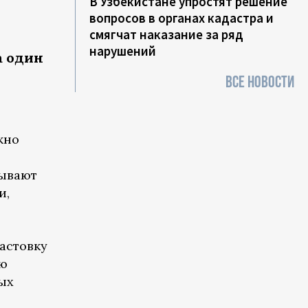
В Узбекистане упростят решение
вопросов в органах кадастра и
смягчат наказание за ряд
нарушений
а один
ВСЕ НОВОСТИ
жно
зывают
и,
астовку
ою
ных