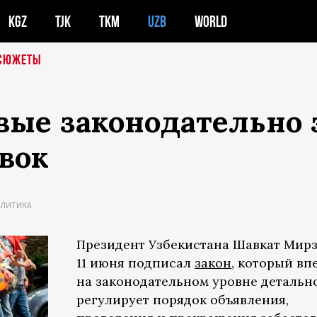
KGZ
TJK
TKM
UZB
WORLD
СЮЖЕТЫ
рвые законодательно
вок
ЛИТИКА
Президент Узбекистана Шавкат Мир
11 июня подписал
закон
, который вп
на законодательном уровне детальн
регулирует порядок объявления,