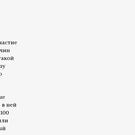
частие
ичин
такой
зу
о
ые
 в ней
100
или
ый