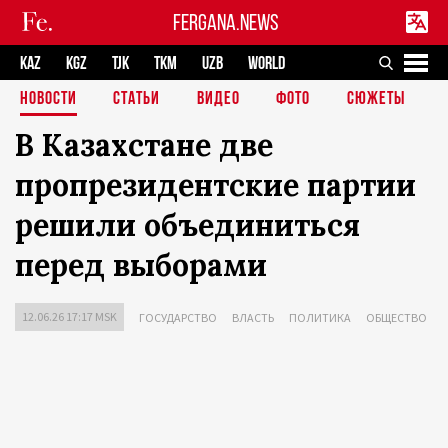
FERGANA.NEWS
KAZ
KGZ
TJK
TKM
UZB
WORLD
НОВОСТИ
СТАТЬИ
ВИДЕО
ФОТО
СЮЖЕТЫ
В Казахстане две
пропрезидентские партии
решили объединиться
перед выборами
12.06.26 17:17 MSK
ГОСУДАРСТВО
ВЛАСТЬ
ПОЛИТИКА
ОБЩЕСТВО