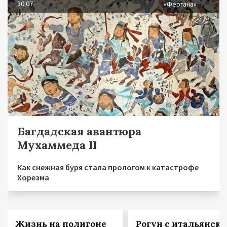
30.07
«Фергана»
Багдадская авантюра
Мухаммеда II
Как снежная буря стала прологом к катастрофе
Хорезма
Жизнь на полигоне
Рогун с итальянск