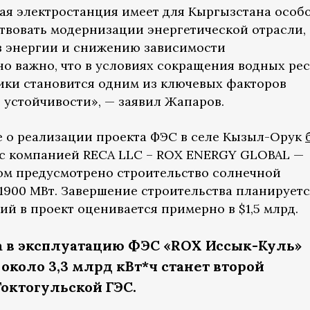
ная электростанция имеет для Кыргызстана особ
ствовать модернизации энергетической отрасли,
 энергии и снижению зависимости
но важно, что в условиях сокращения водных ре
ики становится одним из ключевых факторов
 устойчивости», — заявил Жапаров.
 о реализации проекта ФЭС в селе Кызыл-Орук
 с компанией RECA LLC – ROX ENERGY GLOBAL —
ом предусмотрено строительство солнечной
900 МВт. Завершение строительства планируется
й в проект оценивается примерно в $1,5 млрд.
а в эксплуатацию ФЭС «ROX Иссык-Куль»
около 3,3 млрд кВт*ч станет второй
Токтогульской ГЭС.