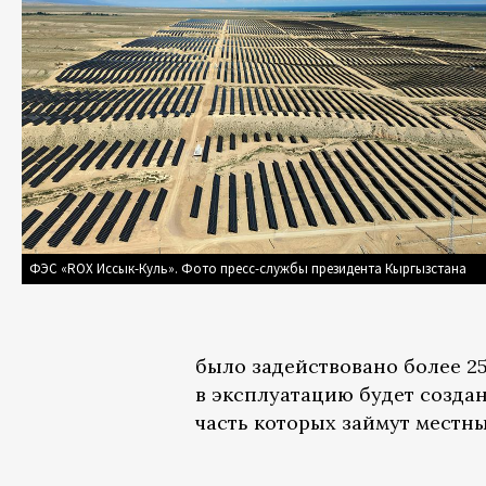
ФЭС «ROX Иссык-Куль». Фото пресс-службы президента Кыргызстана
было задействовано более 2
в эксплуатацию будет созда
часть которых займут местн