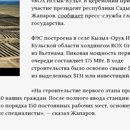
«ROX Иссык-Куль». В церемонии пр
участие президент республики Сады
Жапаров,
сообщает
пресс-служба гл
государства.
ФЭС построена в селе Кызыл-Орук И
Кульской области холдингом ROX G
из Вьетнама. Пиковая мощность пер
очереди составляет 175 МВт. В ходе
строительства было освоено свыше 
из выделенных $131 млн инвестиций
«На строительстве первого этапа пр
50 наших граждан. После полного ввода станции
но порядка 150 постоянных рабочих мест, основ
ые специалисты», — сказал Жапаров.