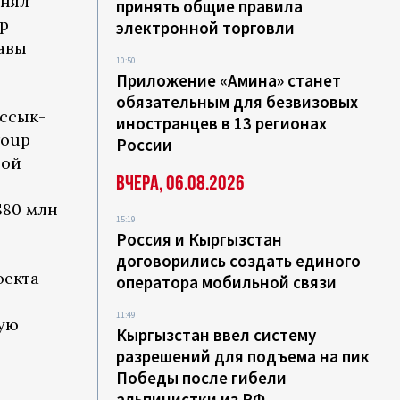
инял
принять общие правила
р
электронной торговли
авы
10:50
Приложение «Амина» станет
обязательным для безвизовых
ссык-
иностранцев в 13 регионах
roup
России
вой
Вчера, 06.08.2026
$80 млн
15:19
.
Россия и Кыргызстан
договорились создать единого
оекта
оператора мобильной связи
11:49
ную
Кыргызстан ввел систему
разрешений для подъема на пик
Победы после гибели
альпинистки из РФ