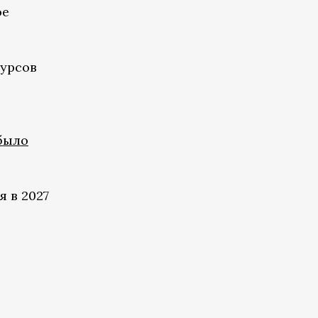
ое
сурсов
было
 в 2027