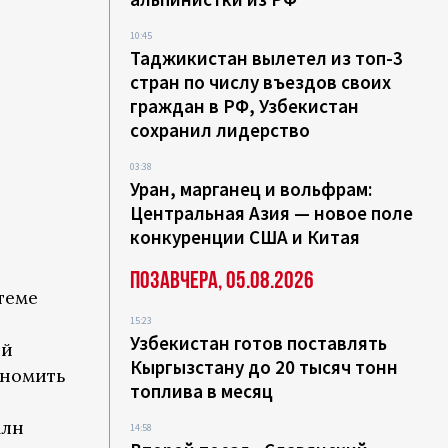
10:45
Таджикистан вылетел из топ-3
стран по числу въездов своих
граждан в РФ, Узбекистан
сохранил лидерство
03:38
Уран, марганец и вольфрам:
Центральная Азия — новое поле
конкуренции США и Китая
Позавчера, 05.08.2026
теме
15:23
Узбекистан готов поставлять
ый
Кыргызстану до 20 тысяч тонн
ономить
топлива в месяц
млн
14:58