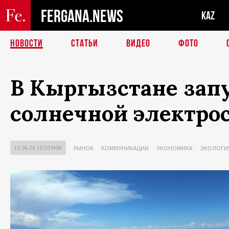
FERGANA.NEWS
KAZ
НОВОСТИ
СТАТЬИ
ВИДЕО
ФОТО
В Кыргызстане зап
солнечной электро
15.06.26 10:20 MSK
РЫНОК
КОММУНИКАЦИИ
ЭКОНОМИКА
ЭКОЛОГИ