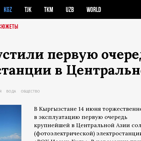
KGZ
TJK
TKM
UZB
WORLD
СЮЖЕТЫ
устили первую очер
станции в Центральн
Я
ВОДА
ОБЩЕСТВО
В Кыргызстане 14 июня торжественн
в эксплуатацию первую очередь
крупнейшей в Центральной Азии со
(фотоэлектрической) электростанци