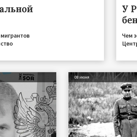
ральной
У 
бе
 мигрантов
Чем 
нство
Цент
08 июня