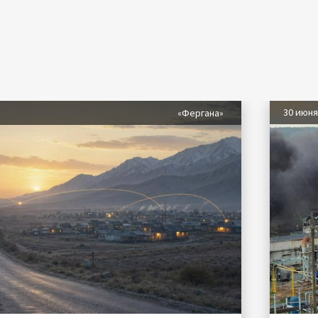
30 июн
«Фергана»