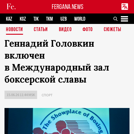
FERGANA.NEWS
KAZ
KGZ
TJK
TKM
UZB
WORLD
НОВОСТИ
СТАТЬИ
ВИДЕО
ФОТО
СЮЖЕТЫ
Геннадий Головкин
включен
в Международный зал
боксерской славы
15.06.26 11:44 MSK
СПОРТ