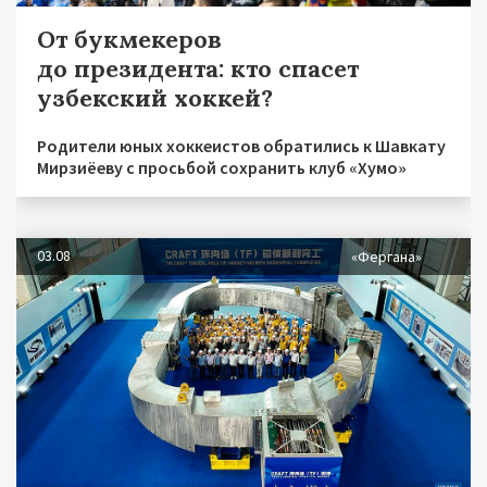
От букмекеров
до президента: кто спасет
узбекский хоккей?
Родители юных хоккеистов обратились к Шавкату
Мирзиёеву с просьбой сохранить клуб «Хумо»
03.08
«Фергана»