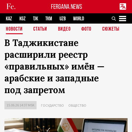
FERGANA.NEWS
KAZ
KGZ
TJK
TKM
UZB
WORLD
НОВОСТИ
СТАТЬИ
ВИДЕО
ФОТО
СЮЖЕТЫ
В Таджикистане
расширили реестр
«правильных» имён —
арабские и западные
под запретом
15.06.26 14:37 MSK
ГОСУДАРСТВО
ОБЩЕСТВО