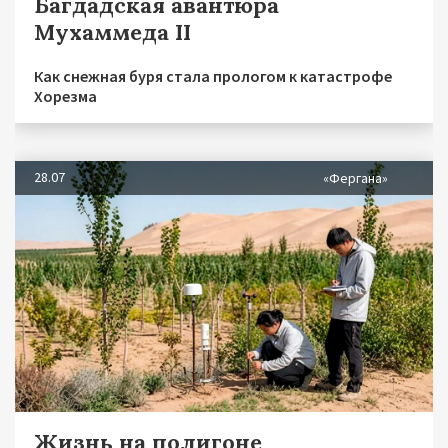
Багдадская авантюра
Мухаммеда II
Как снежная буря стала прологом к катастрофе
Хорезма
28.07
«Фергана»
Жизнь на полигоне