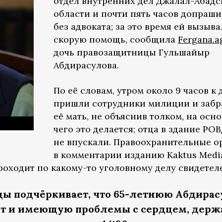
отдел внутренних дел Джалал-Абадс
области и почти пять часов допраш
без адвоката; за это время ей вызыв
скорую помощь, сообщила
Fergana.a
дочь правозащитницы Гульшайыр
Абдирасулова.
По её словам, утром около 9 часов к
пришли сотрудники милиции и забр
её мать, не объяснив толком, на осн
чего это делается; отца в здание РО
не впускали. Правоохранительные о
в комментарии изданию Kaktus Medi
роходит по какому-то уголовному делу свидетел
ы подчёркивает, что 65-летнюю Абдирас
т и имеющую проблемы с сердцем, держ