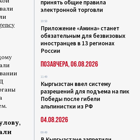
кой
принять общие правила
ивали
электронной торговли
али
10:50
gency
Приложение «Амина» станет
обязательным для безвизовых
иностранцев в 13 регионах
России
 дому
Позавчера, 06.08.2026
али
овании
11:49
ВД
Кыргызстан ввел систему
рганы
разрешений для подъема на пик
a
Победы после гибели
ем.
альпинистки из РФ
04.08.2026
улову,
али
09:49
В Кыргызстане запретили