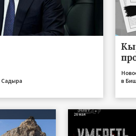
Кы
пр
Ново
а Садыра
в Би
26 мая