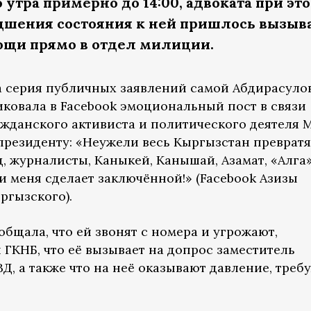
о утра примерно до 14:00, адвоката при эт
худшения состояния к ней пришлось вызыв
ощи прямо в отдел милиции.
 серия публичных заявлений самой Абдирасуло
иковала в Facebook эмоциональный пост в связи
ажданского активиста и политического деятеля 
президенту: «Неужели весь Кыргызстан превратя
, журналисты, Каныкей, Канышай, Азамат, «Алга
и меня сделает заключённой!» (Facebook Азизы
ргызского).
общала, что ей звонят с номера и угрожают,
ГКНБ, что её вызывает на допрос заместитель
, а также что на неё оказывают давление, треб