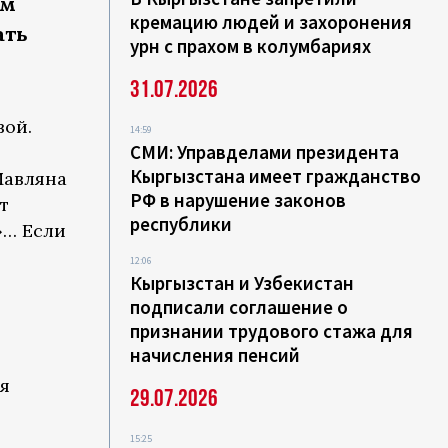
ом
кремацию людей и захоронения
ать
урн с прахом в колумбариях
31.07.2026
вой.
14:59
СМИ: Управделами президента
Кыргызстана имеет гражданство
Мавляна
РФ в нарушение законов
т
республики
»… Если
12:06
Кыргызстан и Узбекистан
подписали соглашение о
признании трудового стажа для
начисления пенсий
уя
29.07.2026
15:25