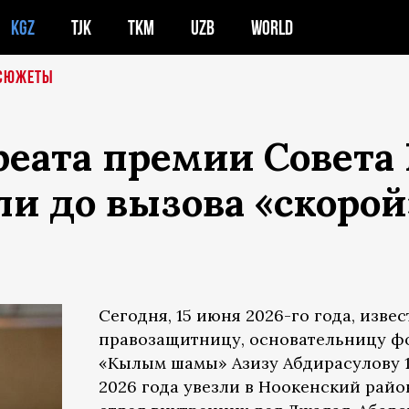
KGZ
TJK
TKM
UZB
WORLD
СЮЖЕТЫ
реата премии Совета
и до вызова «скорой
Сегодня, 15 июня 2026-го года, изве
правозащитницу, основательницу ф
«Кылым шамы» Азизу Абдирасулову 
2026 года увезли в Ноокенский рай