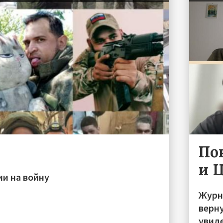
По
и 
ии на войну
Журн
верну
увид