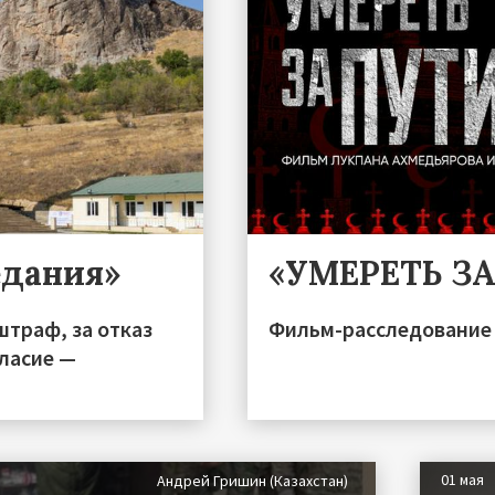
едания»
«УМЕРЕТЬ З
штраф, за отказ
Фильм-расследование 
гласие —
01 мая
Андрей Гришин (Казахстан)