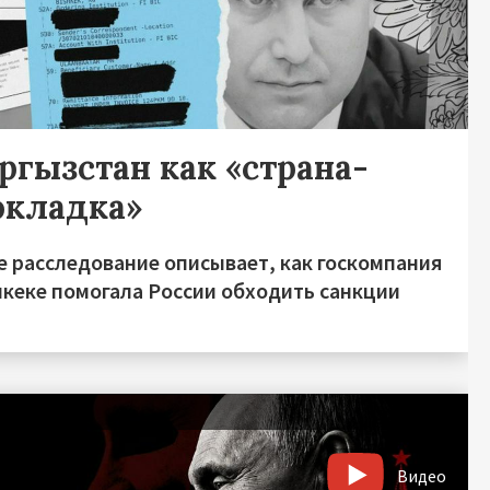
ргызстан как «страна-
окладка»
е расследование описывает, как госкомпания
шкеке помогала России обходить санкции
Видео