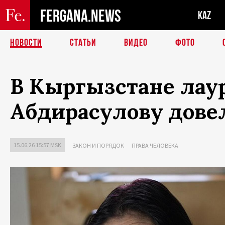
FERGANA.NEWS
KAZ
НОВОСТИ
СТАТЬИ
ВИДЕО
ФОТО
В Кыргызстане лау
Абдирасулову довел
15.06.26 15:57 MSK
ЗАКОН И ПОРЯДОК
ПРАВА ЧЕЛОВЕКА