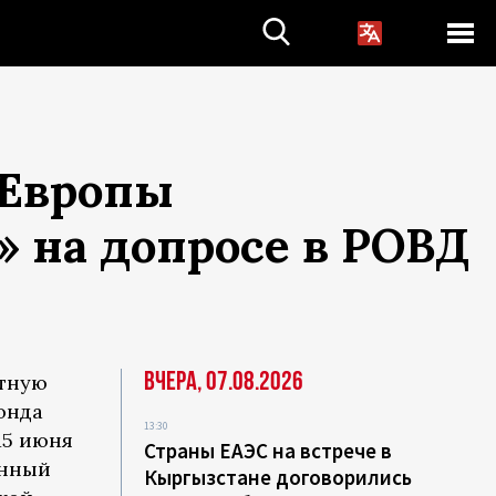
 Европы
» на допросе в РОВД
Вчера, 07.08.2026
стную
онда
13:30
15 июня
Страны ЕАЭС на встрече в
онный
Кыргызстане договорились