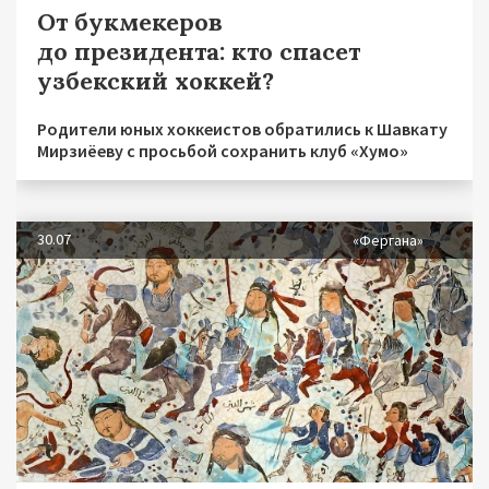
От букмекеров
до президента: кто спасет
узбекский хоккей?
Родители юных хоккеистов обратились к Шавкату
Мирзиёеву с просьбой сохранить клуб «Хумо»
30.07
«Фергана»