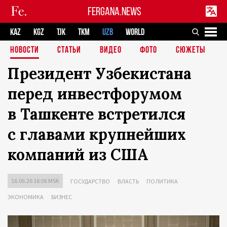
FERGANA.NEWS
KAZ
KGZ
TJK
TKM
UZB
WORLD
НОВОСТИ
СТАТЬИ
ВИДЕО
ФОТО
СЮЖЕТЫ
Президент Узбекистана
перед инвестфорумом
в Ташкенте встретился
с главами крупнейших
компаний из США
16.06.26 16:06 MSK
ГОСУДАРСТВО
ВЛАСТЬ
ПОЛИТИКА
ЭКОНОМИКА
БИЗНЕС