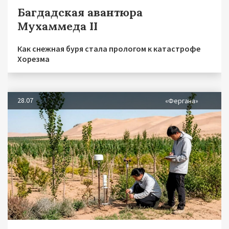
Багдадская авантюра
Мухаммеда II
Как снежная буря стала прологом к катастрофе
Хорезма
28.07
«Фергана»