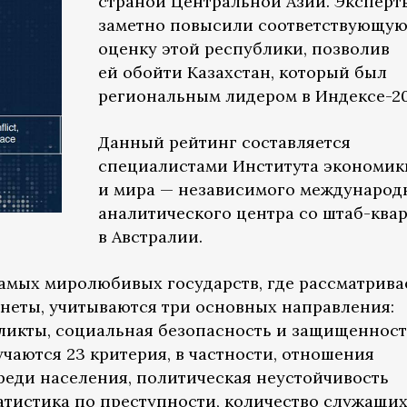
страной Центральной Азии. Эксперт
заметно повысили соответствующу
оценку этой республики, позволив
ей обойти Казахстан, который был
региональным лидером в Индексе-20
Данный рейтинг составляется
специалистами Института экономик
и мира — независимого международ
аналитического центра со штаб-ква
в Австралии.
мых миролюбивых государств, где рассматрива
анеты, учитываются три основных направления:
икты, социальная безопасность и защищенност
чаются 23 критерия, в частности, отношения
среди населения, политическая неустойчивость
атистика по преступности, количество служащи