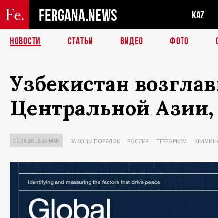
FERGANA.NEWS
KAZ
НОВОСТИ
СТАТЬИ
ВИДЕО
ФОТО
Узбекистан возглав
Центральной Азии, 
17.06.26 15:24 MSK
ЗАКОН И ПОРЯДОК
РОССИЯ
ТЕРРОРИЗМ
КРИМИН