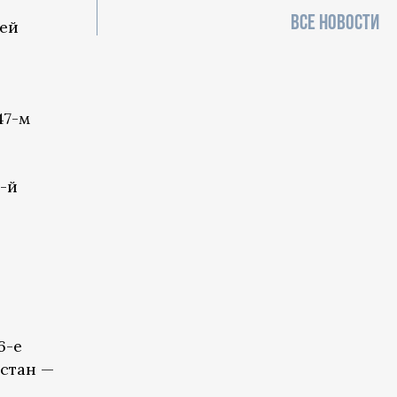
ВСЕ НОВОСТИ
дей
47-м
1-й
6-е
истан —