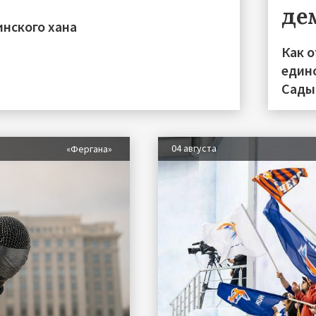
де
инского хана
Как 
един
Сады
04 августа
«Фергана»