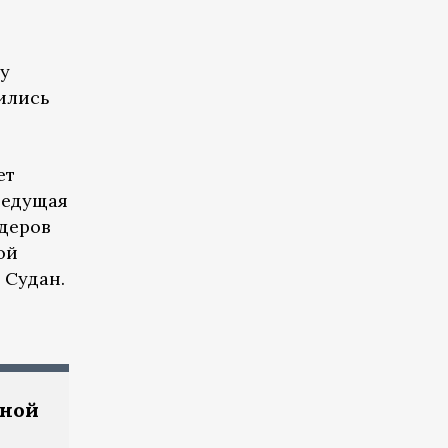
му
жились
ет
 ведущая
йдеров
ой
 Судан.
аной