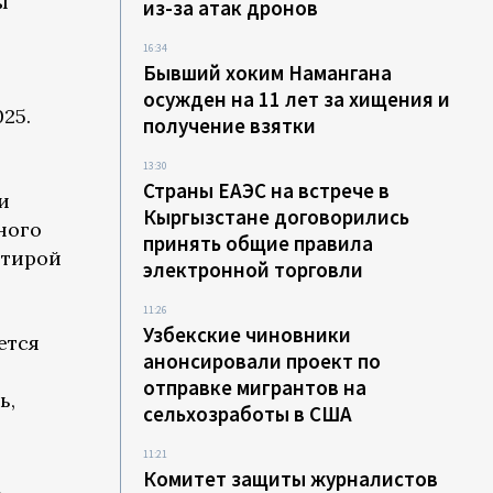
ы
из-за атак дронов
ю
16:34
Бывший хоким Намангана
осужден на 11 лет за хищения и
25.
получение взятки
13:30
Страны ЕАЭС на встрече в
и
Кыргызстане договорились
ного
принять общие правила
ртирой
электронной торговли
11:26
Узбекские чиновники
ется
анонсировали проект по
отправке мигрантов на
ь,
сельхозработы в США
11:21
Комитет защиты журналистов
х