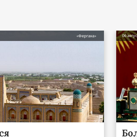
06 авгу
«Фергана»
ся
Бо