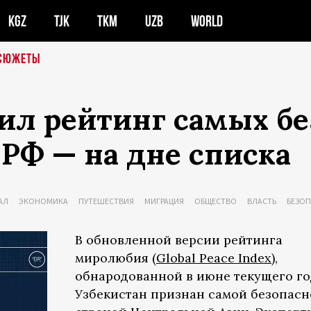
KGZ
TJK
TKM
UZB
WORLD
СЮЖЕТЫ
ил рейтинг самых б
РФ — на дне списка
АЛ
ЭКОНОМИКА
ПУТЕШЕСТВИЯ
МИГРАЦИЯ
ОБЩЕСТВО
ВЛАСТЬ
БЕЗО
В обновленной версии рейтинга
миролюбия
(Global Peace Index
),
обнародованной в июне текущего го
Узбекистан признан самой безопас