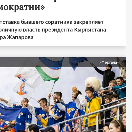
мократии»
отставка бывшего соратника закрепляет
оличную власть президента Кыргыстана
ра Жапарова
«Фергана»