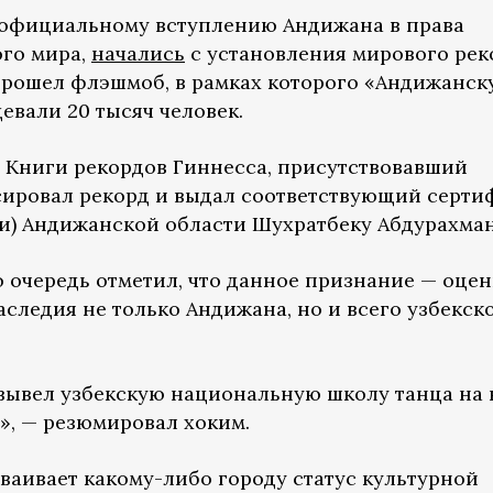
официальному вступлению Андижана в права
ого мира,
начались
с установления мирового рек
прошел флэшмоб, в рамках которого «Андижанск
евали 20 тысяч человек.
 Книги рекордов Гиннесса, присутствовавший
сировал рекорд и выдал соответствующий серти
и) Андижанской области Шухратбеку Абдурахман
ю очередь отметил, что данное признание — оцен
следия не только Андижана, но и всего узбекск
вывел узбекскую национальную школу танца на
», — резюмировал хоким.
ваивает какому-либо городу статус культурной