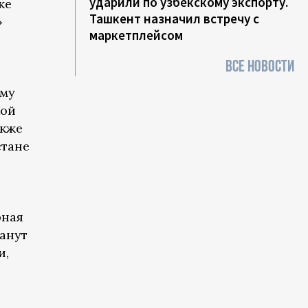
ударили по узбекскому экспорту.
же
Ташкент назначил встречу с
»
маркетплейсом
ВСЕ НОВОСТИ
ему
кой
акже
стане
рная
танут
и,