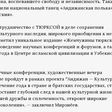
на, воспевавшего свободу и независимость. Так
авили национальный танец «Андижанская полька
ския».
отрудничество с ТЮРКСОЙ в деле сохранения
льтурного наследия, широкого приобщения к н
отметил уникальное издание «Жемчужины тюркс
проведение научных конференций и форумов, а т
 года в Центре исламской цивилизации в Узбеки
аучные конференции, художественные вечера
ые пройдут в рамках проекта ''Андижан — Культу
ечение года в стране и братских государствах, с
ставят глубокий след в нашей культурной жизн
шей дружбы и сплоченность, откроют широкие
околения», — заключил Мирзиёев.