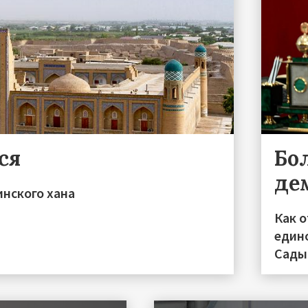
ся
Бо
де
инского хана
Как 
един
Сады