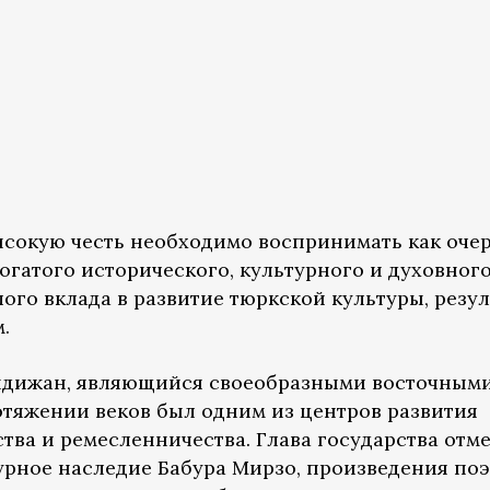
высокую честь необходимо воспринимать как оче
гатого исторического, культурного и духовног
ого вклада в развитие тюркской культуры, резу
.
Андижан, являющийся своеобразными восточным
отяжении веков был одним из центров развития
ства и ремесленничества. Глава государства отм
урное наследие Бабура Мирзо, произведения поэ