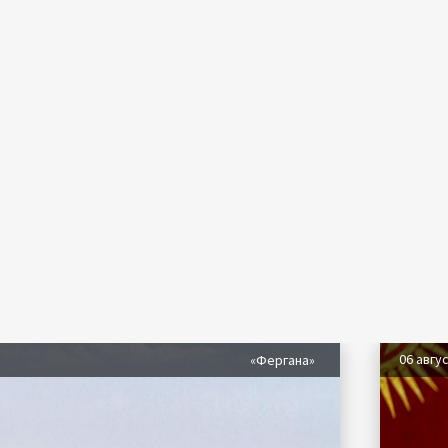
06 авгу
«Фергана»