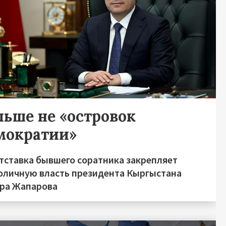
льше не «островок
мократии»
отставка бывшего соратника закрепляет
оличную власть президента Кыргыстана
ра Жапарова