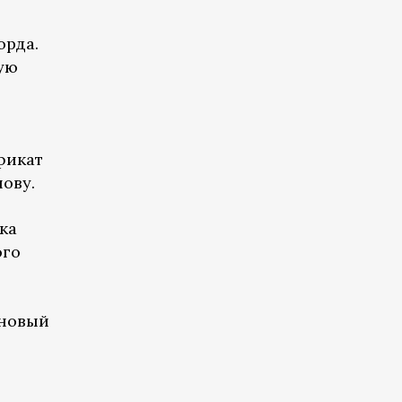
орда.
ую
фикат
ову.
ка
ого
 новый