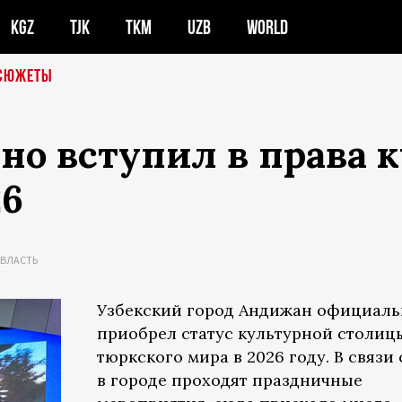
KGZ
TJK
TKM
UZB
WORLD
СЮЖЕТЫ
о вступил в права 
26
ВЛАСТЬ
Узбекский город Андижан официаль
приобрел статус культурной столиц
тюркского мира в 2026 году. В связи 
в городе проходят праздничные