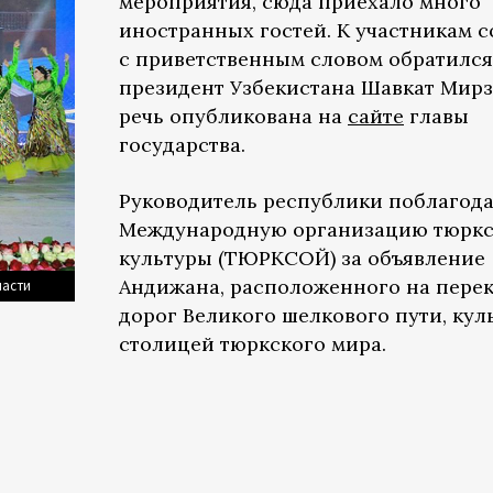
мероприятия, сюда приехало много
иностранных гостей. К участникам 
с приветственным словом обратился
президент Узбекистана Шавкат Мир
речь опубликована на
сайте
главы
государства.
Руководитель республики поблагод
Международную организацию тюрк
культуры (ТЮРКСОЙ) за объявление
Андижана, расположенного на перек
ласти
дорог Великого шелкового пути, кул
столицей тюркского мира.