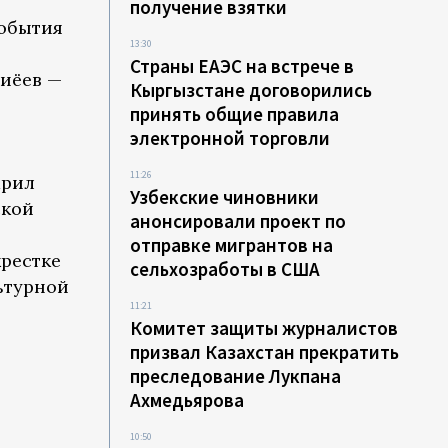
получение взятки
события
13:30
Страны ЕАЭС на встрече в
зиёев —
Кыргызстане договорились
принять общие правила
электронной торговли
11:26
арил
Узбекские чиновники
ской
анонсировали проект по
отправке мигрантов на
рестке
сельхозработы в США
ьтурной
11:21
Комитет защиты журналистов
призвал Казахстан прекратить
преследование Лукпана
Ахмедьярова
10:50