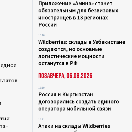
Приложение «Амина» станет
обязательным для безвизовых
иностранцев в 13 регионах
России
10:16
Wildberries: склады в Узбекистане
создаются, но основные
логистические мощности
останутся в РФ
редное
о
Позавчера, 06.08.2026
льтатов
15:19
Россия и Кыргызстан
договорились создать единого
и
оператора мобильной связи
етил
13:41
Атаки на склады Wildberries
та-