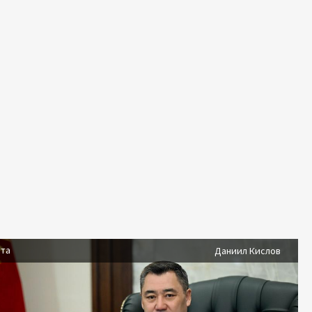
ста
Даниил Кислов