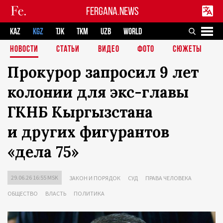
FERGANA.NEWS
KAZ
KGZ
TJK
TKM
UZB
WORLD
НОВОСТИ
СТАТЬИ
ВИДЕО
ФОТО
СЮЖЕТЫ
Прокурор запросил 9 лет
колонии для экс-главы
ГКНБ Кыргызстана
и других фигурантов
«дела 75»
29.06.26 16:55 MSK
ЗАКОН И ПОРЯДОК
СУД
ПРАВА ЧЕЛОВЕКА
ОБЩЕСТВО
ВЛАСТЬ
ПОЛИТИКА