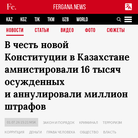
FERGANA.NEWS
KAZ
KGZ
TJK
TKM
UZB
WORLD
НОВОСТИ
СТАТЬИ
ВИДЕО
ФОТО
СЮЖЕТЫ
В честь новой
Конституции в Казахстане
амнистировали 16 тысяч
осужденных
и аннулировали миллион
штрафов
01.07.26 15:21 MSK
ЗАКОН И ПОРЯДОК
КРИМИНАЛ
ТЕРРОРИЗМ
КОРРУПЦИЯ
ДЕНЬГИ
ПРАВА ЧЕЛОВЕКА
ОБЩЕСТВО
ВЛАСТЬ