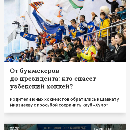
От букмекеров
до президента: кто спасет
узбекский хоккей?
Родители юных хоккеистов обратились к Шавкату
Мирзиёеву с просьбой сохранить клуб «Хумо»
03.08
«Фергана»