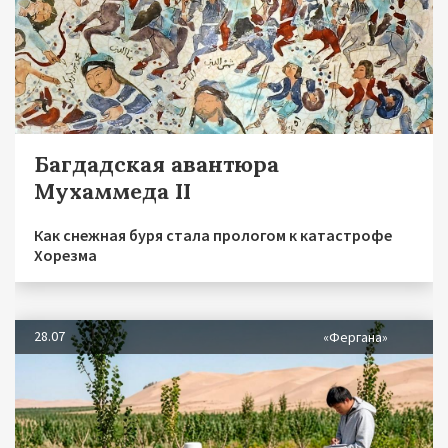
Багдадская авантюра
Мухаммеда II
Как снежная буря стала прологом к катастрофе
Хорезма
28.07
«Фергана»