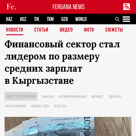
FERGANA.NEWS
KAZ
KGZ
TJK
TKM
UZB
WORLD
НОВОСТИ
СТАТЬИ
ВИДЕО
ФОТО
СЮЖЕТЫ
Финансовый сектор стал
лидером по размеру
средних зарплат
в Кыргызстане
06.07.26 13:24 MSK
РЫНОК
КОММУНИКАЦИИ
БИЗНЕС
ДЕНЬГИ
ЭКОНОМИКА
ОБЩЕСТВО
ВЛАСТЬ