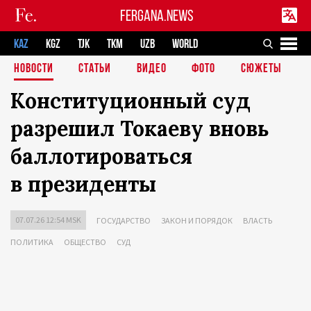
FERGANA.NEWS
KAZ
KGZ
TJK
TKM
UZB
WORLD
НОВОСТИ
СТАТЬИ
ВИДЕО
ФОТО
СЮЖЕТЫ
Конституционный суд
разрешил Токаеву вновь
баллотироваться
в президенты
07.07.26 12:54 MSK
ГОСУДАРСТВО
ЗАКОН И ПОРЯДОК
ВЛАСТЬ
ПОЛИТИКА
ОБЩЕСТВО
СУД