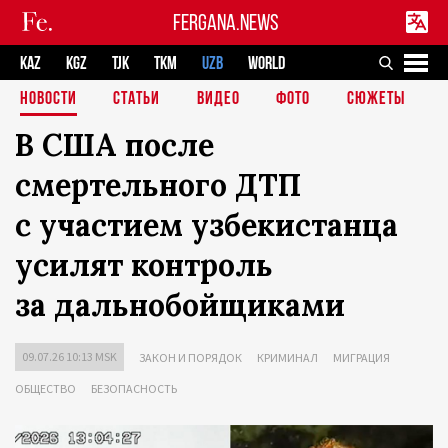
FERGANA.NEWS
KAZ
KGZ
TJK
TKM
UZB
WORLD
НОВОСТИ
СТАТЬИ
ВИДЕО
ФОТО
СЮЖЕТЫ
В США после
смертельного ДТП
с участием узбекистанца
усилят контроль
за дальнобойщиками
09.07.26 10:13 MSK
ЗАКОН И ПОРЯДОК
КРИМИНАЛ
МИГРАЦИЯ
ОБЩЕСТВО
БЕЗОПАСНОСТЬ