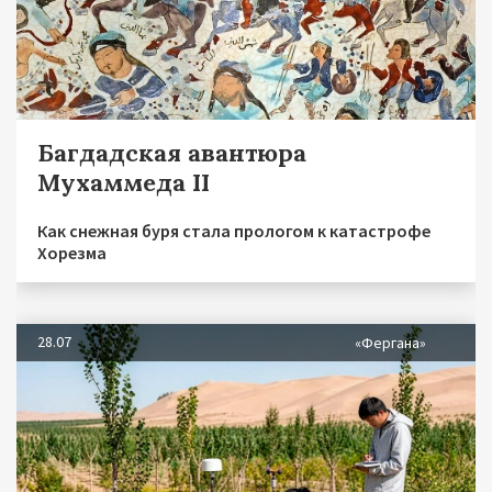
Багдадская авантюра
Мухаммеда II
Как снежная буря стала прологом к катастрофе
Хорезма
28.07
«Фергана»