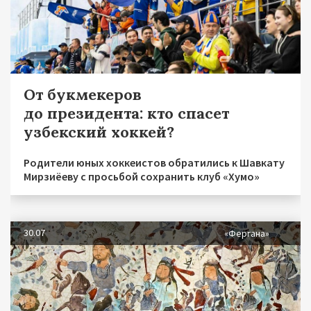
От букмекеров
до президента: кто спасет
узбекский хоккей?
Родители юных хоккеистов обратились к Шавкату
Мирзиёеву с просьбой сохранить клуб «Хумо»
30.07
«Фергана»