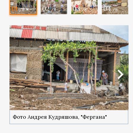
01
02
03
04
/8
/8
/8
/8
Фото Андрея Кудряшова, "Фергана"