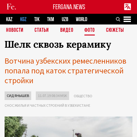
FERGANA.NEWS
KAZ
KGZ
TJK
TKM
UZB
WORLD
НОВОСТИ
СТАТЬИ
ВИДЕО
ФОТО
СЮЖЕТЫ
Шелк сквозь керамику
Вотчина узбекских ремесленников
попала под каток стратегической
стройки
СИД ЯНЫШЕВ
11.07.19 08:34 MSK
ОБЩЕСТВО
СНОС ЖИЛЬЯ И ЧАСТНЫХ СТРОЕНИЙ В УЗБЕКИСТАНЕ