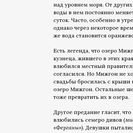
над уровнем моря. От других
воды в нем постоянно меняе
суток. Часто, особенно в утр
однако через некоторое врем
же вода становится оранжев
Есть легенда, что озеро Ми
кузнеца, жившего в этих края
влюбился местный правитель
согласился. Но Мижгон не хо
свадьбы бросилась с крыши в
озеро Мижгон. Остальные шес
тоже превратить их в озера.
Другое предание гласит, что
влюбились семеро дивов
(ми
«Ферганы»).
Девушки пытались