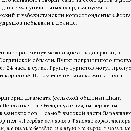
ад из семи уникальных озер, именуемых
нский и узбекистанский корреспонденты «Ферг
Кудряшов побывали в долине.
го за сорок минут можно доехать до границы
огдийской области. Пункт пограничного пропу
т 24 часа в сутки. Группу туристов могут пропу
ый коридор». Потом еще несколько минут пути
ерритории джамоата (сельской общины) Шинг.
з Пенджикента. Отсюда уже видны вершины
 Фанских гор — самой высокой части Заравшан
ор пел:
«Я сердце оставил в Фанских горах, теперь
м, и в тихих беседах, и в шумных пирах я молча 