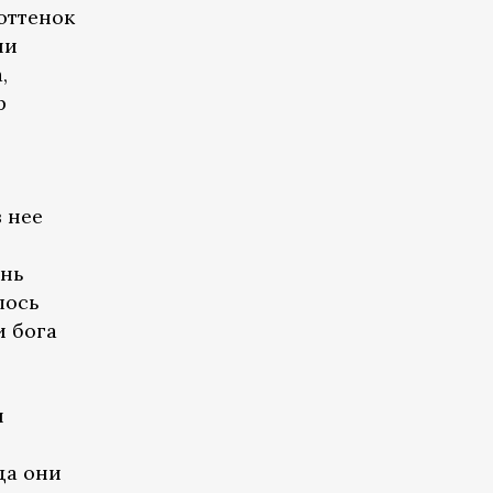
оттенок
ни
,
р
в нее
ень
лось
и бога
ы
да они