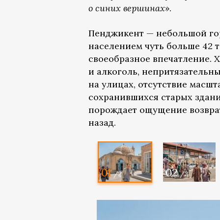
о синих вершинах»
.
Пенджикент — небольшой го
населением чуть больше 42 т
своеобразное впечатление. 
и алкоголь, непритязательн
на улицах, отсутствие масш
сохранившихся старых здани
порождает ощущение возврат
назад.
01
02
/2
/2