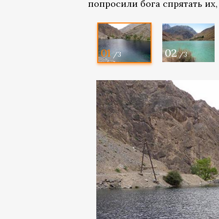
попросили бога спрятать их, 
01
02
/3
/3