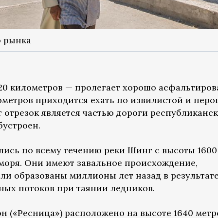
о рынка
20 километров — пролегает хорошо асфальтиров
лометров приходится ехать по извилистой и неро
т отрезок является частью дороги республиканс
бустроен.
лись по всему течению реки Шинг с высоты 1600
 моря. Они имеют завальное происхождение,
ли образованы миллионы лет назад в результат
ных потоков при таянии ледников.
н («Ресница») расположено на высоте 1640 метр