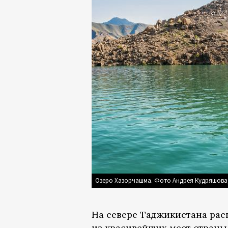
Озеро Хазорчашма. Фото Андрея Кудряшова
На севере Таджикистана рас
из красивейших мест страны. 