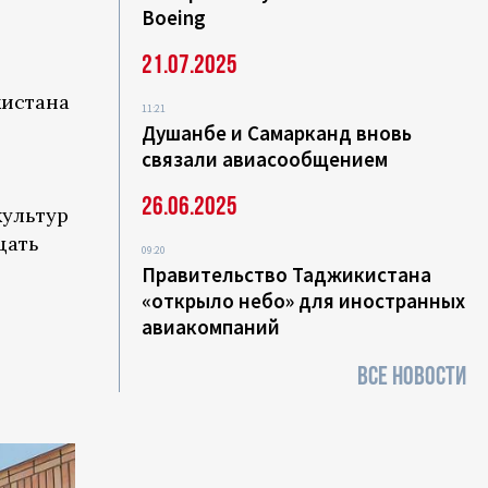
Boeing
21.07.2025
кистана
11:21
Душанбе и Самарканд вновь
связали авиасообщением
26.06.2025
культур
цать
09:20
Правительство Таджикистана
«открыло небо» для иностранных
авиакомпаний
ВСЕ НОВОСТИ