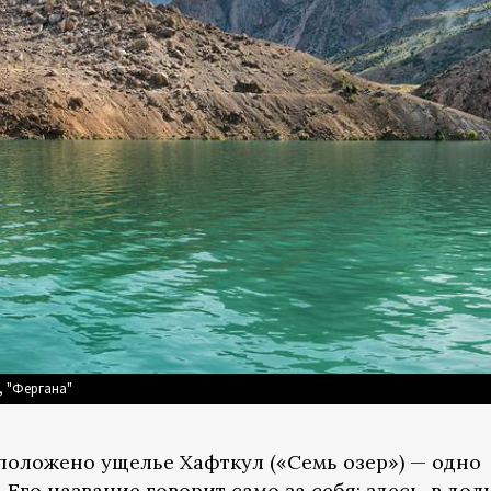
, "Фергана"
положено ущелье Хафткул («Семь озер») — одно
Его название говорит само за себя: здесь, в дол