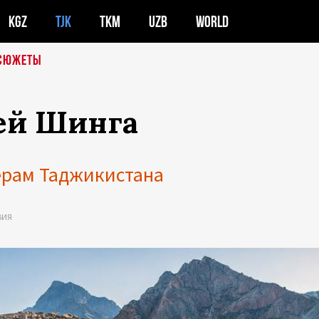
KGZ
TJK
TKM
UZB
WORLD
СЮЖЕТЫ
ей Шинга
ерам Таджикистана
ВИЯ