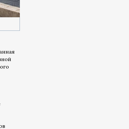
анная
вной
кого
е
ов