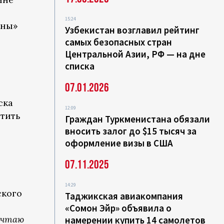
15:24
аны»
Узбекистан возглавил рейтинг
самых безопасных стран
Центральной Азии, РФ — на дне
списка
07.01.2026
ска
12:09
стить
Граждан Туркменистана обязали
вносить залог до $15 тысяч за
оформление визы в США
07.11.2025
14:29
ского
Таджикская авиакомпания
«Сомон Эйр» объявила о
мечтаю
намерении купить 14 самолетов