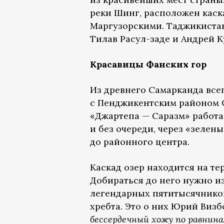
реки Шинг, расположен каск
Маргузорскими. Таджикиста
Тилав Расул-заде и Андрей 
Красавицы Фанских гор
Из древнего Самарканда все
с Пенджикентским районом С
«Джартепа — Саразм» работае
и без очереди, через «зелен
до районного центра.
Каскад озер находится на т
Добираться до него нужно и
легендарных пятитысячников
хребта. Это о них Юрий Визб
бессердечный хожу по равнина