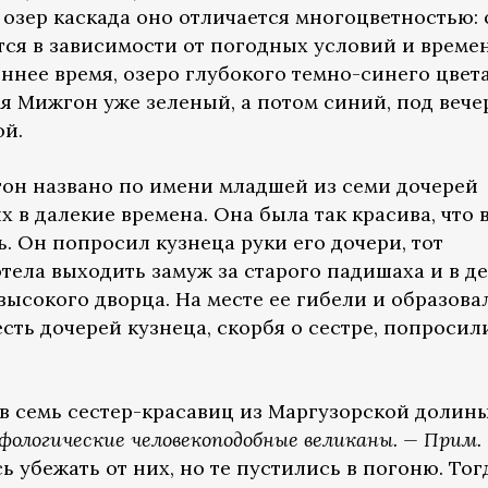
 озер каскада оно отличается многоцветностью: 
тся в зависимости от погодных условий и време
еннее время, озеро глубокого темно-синего цвета
я Мижгон уже зеленый, а потом синий, под вече
ой.
жгон названо по имени младшей из семи дочерей
х в далекие времена. Она была так красива, что 
. Он попросил кузнеца руки его дочери, тот
тела выходить замуж за старого падишаха и в д
ысокого дворца. На месте ее гибели и образова
ть дочерей кузнеца, скорбя о сестре, попросил
 в семь сестер-красавиц из Маргузорской долин
фологические человекоподобные великаны. — Прим.
 убежать от них, но те пустились в погоню. Тог