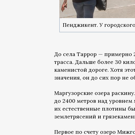
Пенджикент. У городског
До села Таррор — примерно 
трасса. Дальше более 30 ки
каменистой дороге. Хотя это
значения, он до сих пор не о
Маргузорские озера раскину
до 2400 метров над уровнем
их естественные плотины бы
землетрясений и грязекамен
Первое по счету озеро Мижго