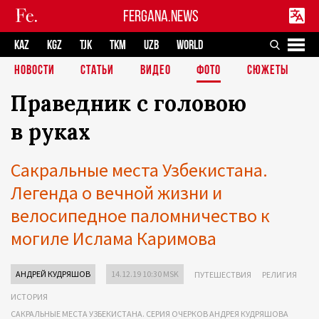
FERGANA.NEWS
KAZ
KGZ
TJK
TKM
UZB
WORLD
НОВОСТИ
СТАТЬИ
ВИДЕО
ФОТО
СЮЖЕТЫ
Праведник с головою
в руках
Сакральные места Узбекистана.
Легенда о вечной жизни и
велосипедное паломничество к
могиле Ислама Каримова
АНДРЕЙ КУДРЯШОВ
14.12.19 10:30 MSK
ПУТЕШЕСТВИЯ
РЕЛИГИЯ
ИСТОРИЯ
САКРАЛЬНЫЕ МЕСТА УЗБЕКИСТАНА. СЕРИЯ ОЧЕРКОВ АНДРЕЯ КУДРЯШОВА