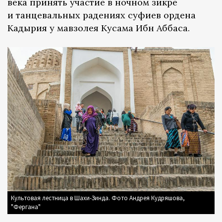
века принять участие в ночном зикре
и танцевальных радениях суфиев ордена
Кадырия у мавзолея Кусама Ибн Аббаса.
Культовая лестница в Шахи-Зинда. Фото Андрея Кудряшова,
"Фергана"