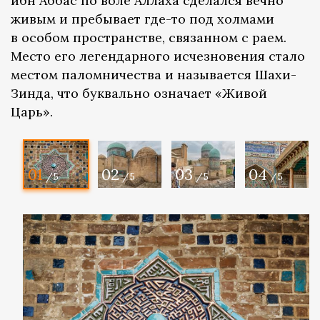
ибн Аббас по воле Аллаха сделался вечно
живым и пребывает где-то под холмами
в особом пространстве, связанном с раем.
Место его легендарного исчезновения стало
местом паломничества и называется Шахи-
Зинда, что буквально означает «Живой
Царь».
01
02
03
04
/5
/5
/5
/5