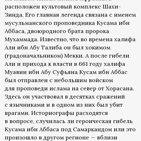
расположен культовый комплекс Шахи-
Зинда. Его главная легенда связана с именем
мусульманского проповедника Кусама ибн
Аббаса, двоюродного брата пророка
Мухаммада. Известно, что во времена халифа
Али ибн Абу Талиба он был хокимом
(градоначальником) Мекки. А после гибели
Али и прихода к власти в 661 году халифа
Муавии ибн Абу Суфьяна Кусам ибн Аббас
был отправлен с небольшим войском
для проповеди ислама на север от Хорасана.
Здесь он участвовал в десятках сражений
с язычниками и в одном из них был убит
врагами. Историографы расходятся
в вопросе, случилась ли героическая гибель
Кусама ибн Аббаса под Самаркандом или это
произошло в другом регионе — вблизи