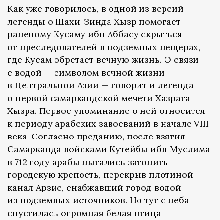
Как уже говорилось, в одной из версий
легенды о Шахи-Зинда Хызр помогает
раненому Кусаму ибн Аббасу скрыться
от преследователей в подземных пещерах,
где Кусам обретает вечную жизнь. О связи
с водой — символом вечной жизни
в Центральной Азии — говорит и легенда
о первой самаркандской мечети Хазрата
Хызра. Первое упоминание о ней относится
к периоду арабских завоеваний в начале VIII
века. Согласно преданию, после взятия
Самарканда войсками Кутейбы ибн Муслима
в 712 году арабы пытались затопить
городскую крепость, перекрыв плотиной
канал Арзис, снабжавший город водой
из подземных источников. Но тут с неба
спустилась огромная белая птица