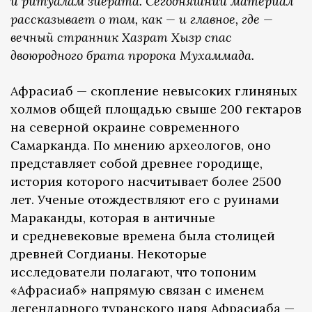
и ритуалам зиёрата. Сегодняшний материал
рассказывает о том, как — и главное, где —
вечный странник Хазрат Хызр спас
двоюродного брата пророка Мухаммада.
Афрасиаб — скопление невысоких глиняных
холмов общей площадью свыше 200 гектаров
на северной окраине современного
Самарканда. По мнению археологов, оно
представляет собой древнее городище,
история которого насчитывает более 2500
лет. Ученые отождествляют его с руинами
Мараканды, которая в античные
и средневековые времена была столицей
древней Согдианы. Некоторые
исследователи полагают, что топоним
«Афрасиаб» напрямую связан с именем
легендарного туранского царя Афрасиаба —