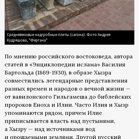
Средневековые надгробные плиты (сагона). Фото Андрея
Кудряшова, "Фергана"
По мнению российского востоковеда, автора
статей в «Энциклопедии ислама» Василия
Бартольда (1869-1930), в образе Хызра
совместились легендарные представления
разных времен и народов о вечной жизни —
от вавилонского Гильгамеша до библейских
пророков Еноха и Илии. Часто Илия и Хызр
упоминаются рядом, причем Илие
приписывается власть над пустынями,
а Хызру — над источниками вод
и орошаемыми землями. Другой русский