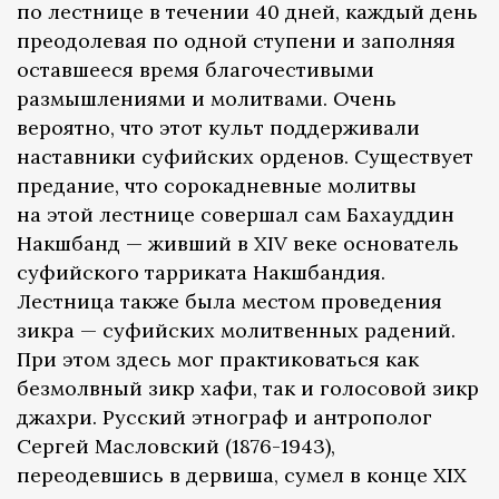
по лестнице в течении 40 дней, каждый день
преодолевая по одной ступени и заполняя
оставшееся время благочестивыми
размышлениями и молитвами. Очень
вероятно, что этот культ поддерживали
наставники суфийских орденов. Существует
предание, что сорокадневные молитвы
на этой лестнице совершал сам Бахауддин
Накшбанд — живший в XIV веке основатель
суфийского тарриката Накшбандия.
Лестница также была местом проведения
зикра — суфийских молитвенных радений.
При этом здесь мог практиковаться как
безмолвный зикр хафи, так и голосовой зикр
джахри. Русский этнограф и антрополог
Сергей Масловский (1876-1943),
переодевшись в дервиша, сумел в конце XIX