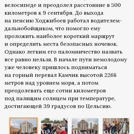
велосипеде и преодолел расстояние в 500
километров к 9 сентября. До выхода
на пенсию Ходжибоев работал водителем-
дальнобойщиком, что помогло ему
проложить наиболее короткий маршрут
и определить места безопасных ночевок.
Однако легким его паломничество назвать
все равно нельзя. В начале пути немолодому
уже человеку пришлось подниматься
на горный перевал Камчик высотой 2268
метров над уровнем моря, а потом
преодолевать еще сотни километров
под палящим солнцем при температуре,
достигающей 39 градусов по Цельсию.
01
02
03
04
/5
/5
/5
/5