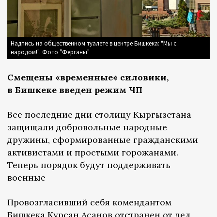
Надпись на общественном туалете в центре Бишкека: "Мы с
народом!". Фото "Ферганы"
Смещены «временные« силовики,
в Бишкеке введен режим ЧП
Все последние дни столицу Кыргызстана
защищали добровольные народные
дружины, сформированные гражданскими
активистами и простыми горожанами.
Теперь порядок будут поддерживать
военные
Провозгласивший себя комендантом
Бишкека Курсан Асанов отстранен от дел