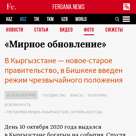
FERGANA.NEWS
KAZ
KGZ
TJK
TKM
UZB
WORLD
НОВОСТИ
СТАТЬИ
ВИДЕО
ФОТО
СЮЖЕТЫ
«Мирное обновление»
В Кыргызстане — новое-старое
правительство, в Бишкеке введен
режим чрезвычайного положения
10.10.20 18:07 MSK
ГОСУДАРСТВО
ВЛАСТЬ
ПОЛИТИКА
БЕЗОПАСНОСТЬ
«ТРЕТЬЯ РЕВОЛЮЦИЯ» В КЫРГЫЗСТАНЕ, ОКТЯБРЬ 2020 ГОДА
День 10 октября 2020 года выдался
в Кыргызстане богатым на события. Спустя