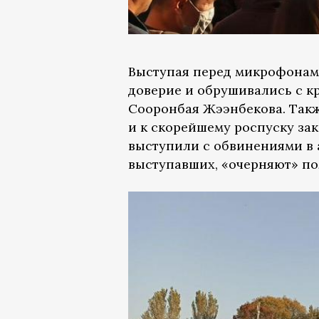
Выступая перед микрофонами
доверие и обрушивались с к
Сооронбая Жээнбекова. Такж
и к скорейшему роспуску за
выступили с обвинениями в 
выступавших, «очерняют» п