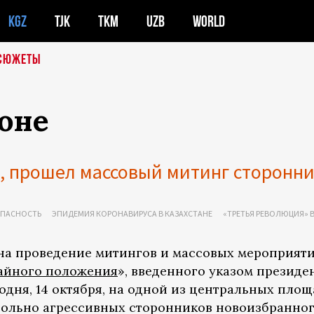
KGZ
TJK
TKM
UZB
WORLD
СЮЖЕТЫ
оне
П, прошел массовый митинг сторонн
ОПАСНОСТЬ
ЭПИДЕМИЯ КОРОНАВИРУСА В КАЗАХСТАНЕ
«ТРЕТЬЯ РЕВОЛЮЦИЯ» В
на проведение митингов и массовых мероприят
айного положения
», введенного указом президе
годня, 14 октября, на одной из центральных пло
вольно агрессивных сторонников новоизбранно