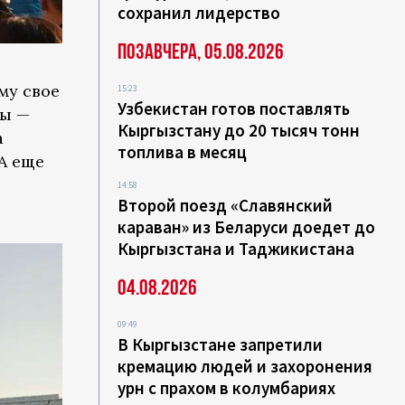
сохранил лидерство
Позавчера, 05.08.2026
му свое
15:23
Узбекистан готов поставлять
ны —
Кыргызстану до 20 тысяч тонн
а
топлива в месяц
А еще
14:58
Второй поезд «Славянский
караван» из Беларуси доедет до
Кыргызстана и Таджикистана
04.08.2026
09:49
В Кыргызстане запретили
кремацию людей и захоронения
урн с прахом в колумбариях