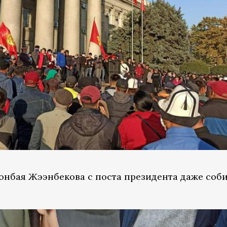
онбая Жээнбекова с поста президента даже соб