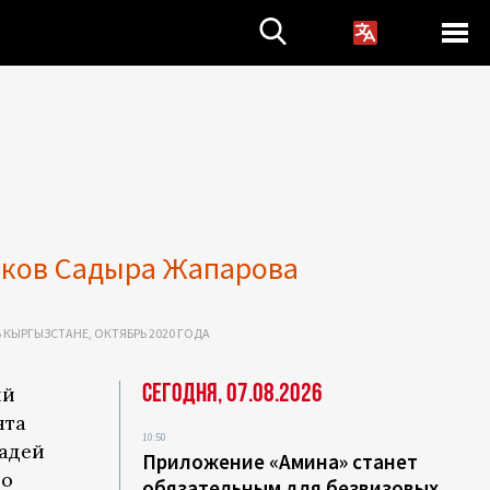
иков Садыра Жапарова
 КЫРГЫЗСТАНЕ, ОКТЯБРЬ 2020 ГОДА
Сегодня, 07.08.2026
ий
нта
10:50
щадей
Приложение «Амина» станет
го
обязательным для безвизовых