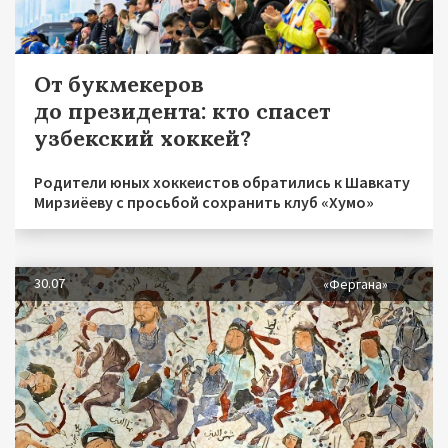
От букмекеров
до президента: кто спасет
узбекский хоккей?
Родители юных хоккеистов обратились к Шавкату
Мирзиёеву с просьбой сохранить клуб «Хумо»
30.07
«Фергана»