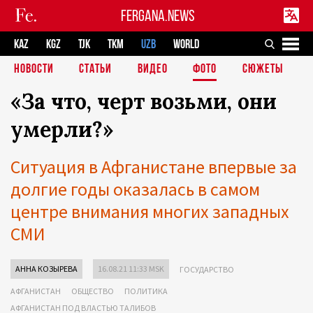
FERGANA.NEWS
KAZ
KGZ
TJK
TKM
UZB
WORLD
НОВОСТИ
СТАТЬИ
ВИДЕО
ФОТО
СЮЖЕТЫ
«За что, черт возьми, они
умерли?»
Ситуация в Афганистане впервые за
долгие годы оказалась в самом
центре внимания многих западных
СМИ
АННА КОЗЫРЕВА
16.08.21 11:33 MSK
ГОСУДАРСТВО
АФГАНИСТАН
ОБЩЕСТВО
ПОЛИТИКА
АФГАНИСТАН ПОД ВЛАСТЬЮ ТАЛИБОВ