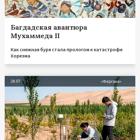
Багдадская авантюра
Мухаммеда II
Как снежная буря стала прологом к катастрофе
Хорезма
28.07
«Фергана»