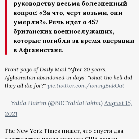
руководству весьма болезненный
вопрос: «За что, черт возьми, они
умерли?». Речь идет о 457
британских военнослужащих,
которые погибли за время операции
в Афганистане.
Front page of Daily Mail "After 20 years,
Afghanistan abandoned in days" "what the hell did
they all die for?"
pic.twitter.com/wmngBukOat
— Yalda Hakim (@BBCYaldaHakim)
August 15,
2021
The New York Times пишет, что спустя два
десятилетия после того как США вошли