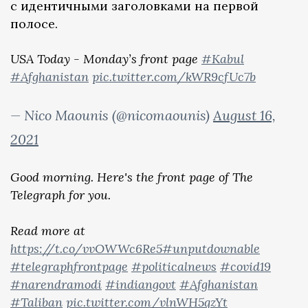
с идентичными заголовками на первой
полосе.
USA Today - Monday’s front page
#Kabul
#Afghanistan
pic.twitter.com/kWR9cfUc7b
— Nico Maounis (@nicomaounis)
August 16,
2021
Good morning. Here's the front page of The
Telegraph for you.
Read more at
https://t.co/vvOWWc6Re5
#unputdownable
#telegraphfrontpage
#politicalnews
#covid19
#narendramodi
#indiangovt
#Afghanistan
#Taliban
pic.twitter.com/vlnWH5qzYt