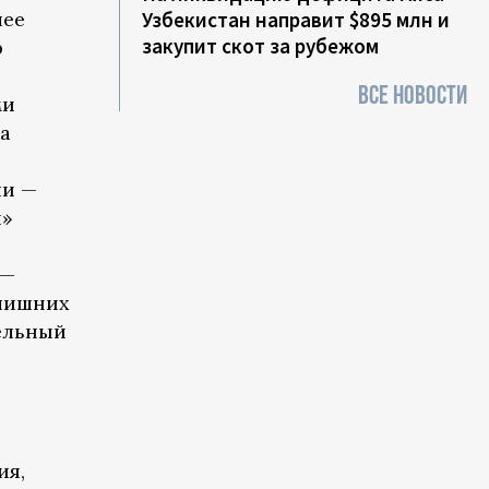
Узбекистан направит $895 млн и
лее
закупит скот за рубежом
р
ВСЕ НОВОСТИ
ми
ка
ли —
й»
 —
 лишних
тельный
ия,