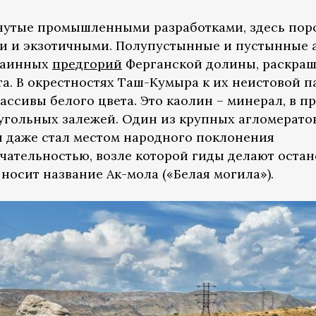
онутые промышленными разработками, здесь пор
ми и экзотичными. Полупустынные и пустынные
краинных
предгорий
Ферганской долины, раскра
а. В окрестностях Таш-Кумыра к их неистовой п
сивы белого цвета. Это каолин – минерал, в п
гольных залежей. Один из крупных агломерато
 даже стал местом народного поклонения
чательностью, возле которой гиды делают оста
 носит название Ак-мола («Белая могила»).