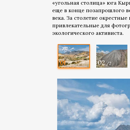
«угольная столица» юга Кыр
еще в конце позапрошлого ве
века. За столетие окрестны
привлекательные для фотогр
экологического активиста.
01
02
/2
/2