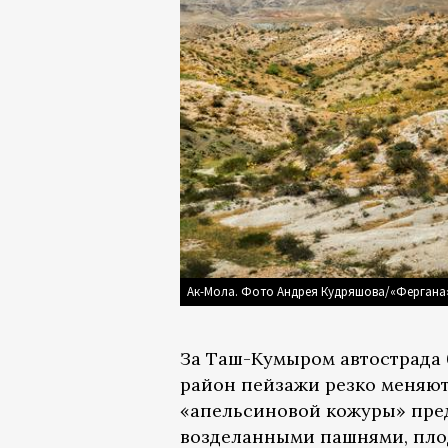
Ак-Мола. Фото Андрея Кудряшова/«Фергана
За Таш-Кумыром автострада 
район пейзажи резко меняют
«апельсиновой кожуры» пре
возделанными пашнями, пло