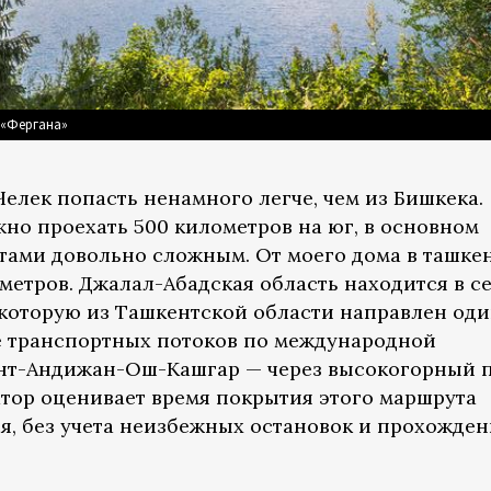
/«Фергана»
елек попасть ненамного легче, чем из Бишкека.
но проехать 500 километров на юг, в основном
тами довольно сложным. От моего дома в ташке
метров. Джалал-Абадская область находится в с
 которую из Ташкентской области направлен од
е транспортных потоков по международной
ент-Андижан-Ош-Кашгар — через высокогорный 
тор оценивает время покрытия этого маршрута
тся, без учета неизбежных остановок и прохожде