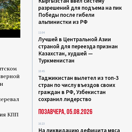
Кыргызстан ввел систему
разрешений для подъема на пик
Победы после гибели
альпинистки из РФ
11:04
Лучшей в Центральной Азии
страной для переезда признан
Казахстан, худшей —
Туркменистан
нтском
10:45
еверной
Таджикистан вылетел из топ-3
ин
стран по числу въездов своих
граждан в РФ, Узбекистан
сохранил лидерство
перевал
Позавчера, 05.08.2026
ния КПП
16:23
На ликвидацию дефицита мяса