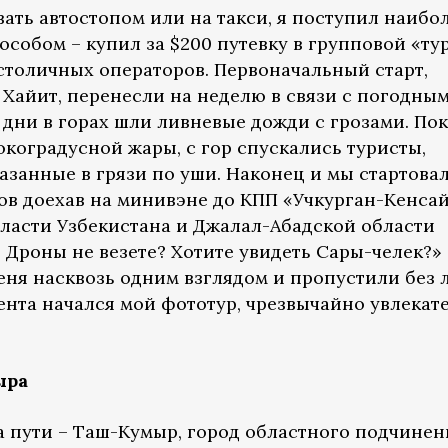
ать автостопом или на такси, я поступил наибо
собом – купил за $200 путевку в групповой «ту
 столичных операторов. Первоначальный старт,
Хайит, перенесли на неделю в связи с погодны
 дни в горах шли ливневые дожди с грозами. По
окоградусной жары, с гор спускались туристы,
азанные в грязи по уши. Наконец и мы стартова
часов доехав на минивэне до КПП «Учкурган-Кенса
ласти Узбекистана и Джалал-Абадской области
 Дроны не везете? Хотите увидеть Сары-челек?»
ня насквозь одним взглядом и пропустили без
ента начался мой фототур, чрезвычайно увлека
ыра
 пути – Таш-Кумыр, город областного подчинен