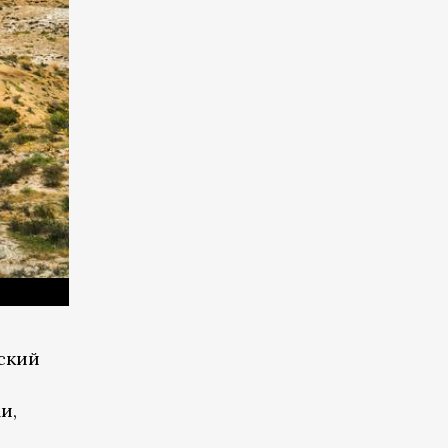
йский
и,