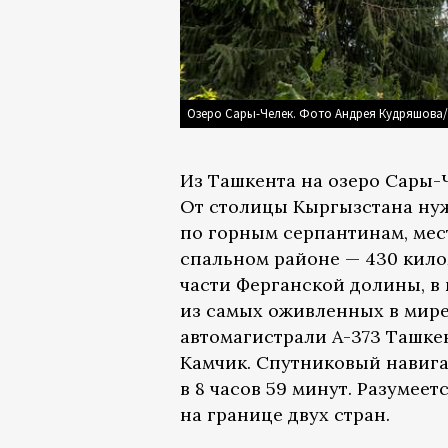
Озеро Сары-Челек. Фото Андрея Кудряшова
Из Ташкента на озеро Сары-Ч
От столицы Кыргызстана нуж
по горным серпантинам, мес
спальном районе — 430 кило
части Ферганской долины, в
из самых оживленных в мир
автомагистрали А-373 Ташк
Камчик. Спутниковый навига
в 8 часов 59 минут. Разумее
на границе двух стран.