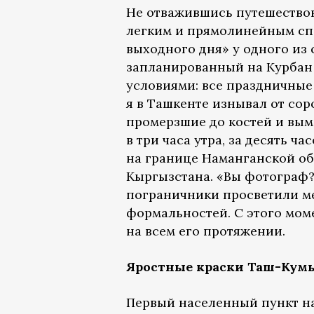
Не отважившись путешествов
легким и прямолинейным спо
выходного дня» у одного из
запланированный на Курбан 
условиями: все праздничные
я в Ташкенте изнывал от сор
промерзшие до костей и вым
в три часа утра, за десять 
на границе Наманганской об
Кыргызстана. «Вы фотограф?
пограничники просветили ме
формальностей. С этого мом
на всем его протяжении.
Яростные краски Таш-Кум
Первый населенный пункт на