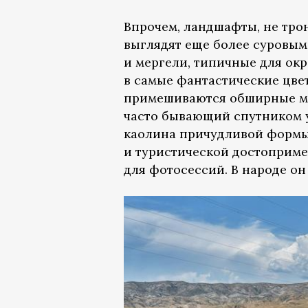
Впрочем, ландшафты, не тр
выглядят еще более суровы
и мергели, типичные для о
в самые фантастические цвет
примешиваются обширные мас
часто бывающий спутником у
каолина причудливой формы
и туристической достоприме
для фотосессий. В народе он