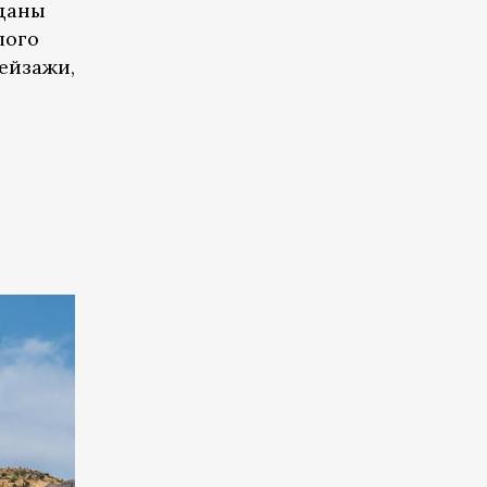
еданы
лого
ейзажи,