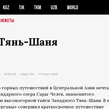
KGZ
TJK
TKM
UZB
WORLD
СЮЖЕТЫ
 Тянь-Шаня
Я
КУЛЬТУРА
ОБЩЕСТВО
ПУТЕШЕСТВИЯ
горных путешествий в Центральной Азии мечта
ендарного озера Сары-Челек, знаменитого
 высокогорной тайги Западного Тянь-Шаня. В 
ерганы» совершил краткосрочное путешествие