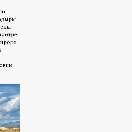
ой
 адыры
шены
алитре
рироде
в
новки