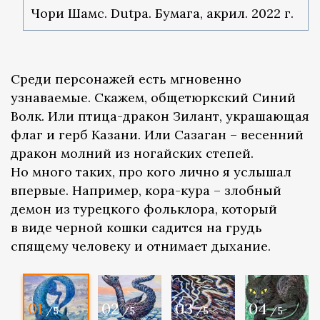
Чори Шамс. Dutpa. Бумага, акрил. 2022 г.
Среди персонажей есть мгновенно
узнаваемые. Скажем, общетюркский Синий
Волк. Или птица-дракон Зилант, украшающая
флаг и герб Казани. Или Сазаган – весенний
дракон молний из ногайских степей.
Но много таких, про кого лично я услышал
впервые. Например, кора-кура – злобный
демон из турецкого фольклора, который
в виде черной кошки садится на грудь
спящему человеку и отнимает дыхание.
01
02
03
04
/5
/5
/5
/5