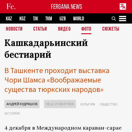
FERGANA.NEWS
KAZ
KGZ
TJK
TKM
UZB
WORLD
НОВОСТИ
СТАТЬИ
ВИДЕО
ФОТО
СЮЖЕТЫ
Кашкадарьинский
бестиарий
В Ташкенте проходит выставка
Чори Шамса «Воображаемые
существа тюркских народов»
АНДРЕЙ КУДРЯШОВ
08.12.25 08:07 MSK
КУЛЬТУРА
ОБЩЕСТВО
ИСТОРИЯ
4 декабря в Международном караван-сарае