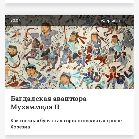
30.07
«Фергана»
Багдадская авантюра
Мухаммеда II
Как снежная буря стала прологом к катастрофе
Хорезма