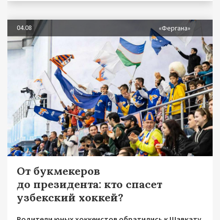
04.08
«Фергана»
От букмекеров
до президента: кто спасет
узбекский хоккей?
Родители юных хоккеистов обратились к Шавкату