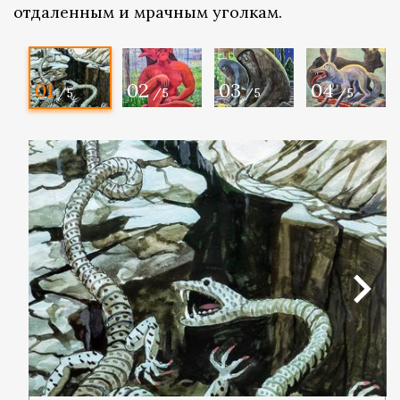
отдаленным и мрачным уголкам.
01
02
03
04
/5
/5
/5
/5