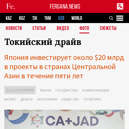
FERGANA.NEWS
KAZ
KGZ
TJK
TKM
UZB
WORLD
НОВОСТИ
СТАТЬИ
ВИДЕО
ФОТО
СЮЖЕТЫ
Токийский драйв
Япония инвестирует около $20 млрд
в проекты в странах Центральной
Азии в течение пяти лет
22.12.25 11:07 MSK
РЫНОК
ГОСУДАРСТВО
КОММУНИКАЦИИ
БИЗНЕС
ДЕНЬГИ
ЭКОНОМИКА
ОБЩЕСТВО
ПОЛИТИКА