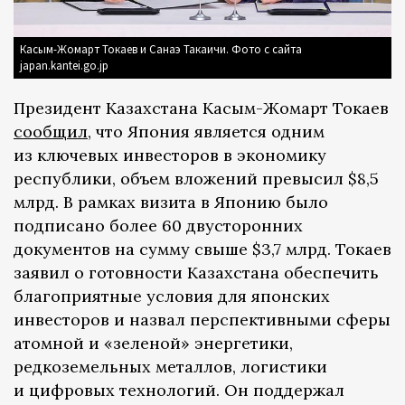
Касым-Жомарт Токаев и Санаэ Такаичи. Фото с сайта
japan.kantei.go.jp
Президент Казахстана Касым-Жомарт Токаев
сообщил
, что Япония является одним
из ключевых инвесторов в экономику
республики, объем вложений превысил $8,5
млрд. В рамках визита в Японию было
подписано более 60 двусторонних
документов на сумму свыше $3,7 млрд. Токаев
заявил о готовности Казахстана обеспечить
благоприятные условия для японских
инвесторов и назвал перспективными сферы
атомной и «зеленой» энергетики,
редкоземельных металлов, логистики
и цифровых технологий. Он поддержал