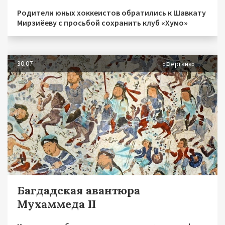
Родители юных хоккеистов обратились к Шавкату
Мирзиёеву с просьбой сохранить клуб «Хумо»
30.07
«Фергана»
Багдадская авантюра
Мухаммеда II