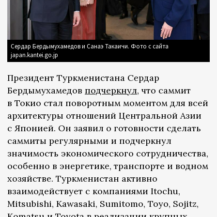
Сердар Бердымухамедов и Санаэ Такаичи. Фото с сайта
japan.kantei.go.jp
Президент Туркменистана Сердар
Бердымухамедов
подчеркнул
, что саммит
в Токио стал поворотным моментом для всей
архитектуры отношений Центральной Азии
с Японией. Он заявил о готовности сделать
саммиты регулярными и подчеркнул
значимость экономического сотрудничества,
особенно в энергетике, транспорте и водном
хозяйстве. Туркменистан активно
взаимодействует с компаниями Itochu,
Mitsubishi, Kawasaki, Sumitomo, Toyo, Sojitz,
Komatsu и Toyota в реализации крупных