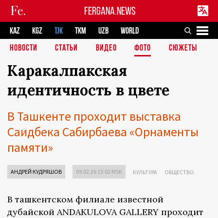
FERGANA.NEWS
KAZ
KGZ
TJK
TKM
UZB
WORLD
НОВОСТИ
СТАТЬИ
ВИДЕО
ФОТО
СЮЖЕТЫ
Каракалпакская
идентичность в цвете
В Ташкенте проходит выставка
Саидбека Сабирбаева «Орнаменты
памяти»
АНДРЕЙ КУДРЯШОВ
09.02.26 13:02 MSK
КУЛЬТУРА
ОБЩЕСТВО
В ташкентском филиале известной
дубайской ANDAKULOVA GALLERY проходит