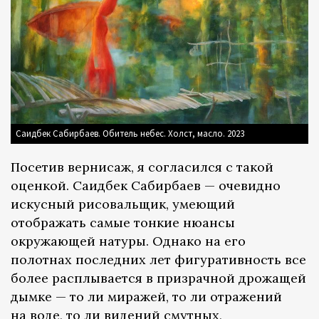
Саидбек Сабирбаев. Обитель небес. Холст, масло. 2023
Посетив вернисаж, я согласился с такой
оценкой. Саидбек Сабирбаев — очевидно
искусный рисовальщик, умеющий
отображать самые тонкие нюансы
окружающей натуры. Однако на его
полотнах последних лет фигуративность все
более расплывается в призрачной дрожащей
дымке — то ли миражей, то ли отражений
на воде, то ли видений смутных,