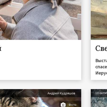
й
Св
Выста
спас
Иеру
10 октя
Андрей Кудряшов
Фото