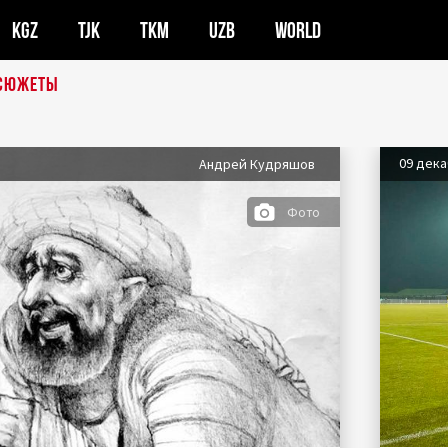
KGZ
TJK
TKM
UZB
WORLD
СЮЖЕТЫ
09 дек
Андрей Кудряшов
Фото