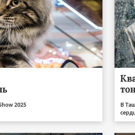
Кв
нь
то
Show 2025
В Та
серд