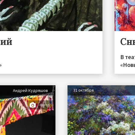
рий
Сн
В те
»
«Нов
31 октября
Андрей Кудряшов
Фото