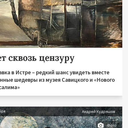
ет сквозь цензуру
вка в Истре – редкий шанс увидеть вместе
енные шедевры из музея Савицкого и «Нового
салима»
бря
Андрей Кудряшов
Фото