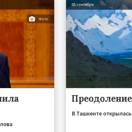
05 сентября
Фото
лила
Преодоление
В Ташкенте открылась
слова