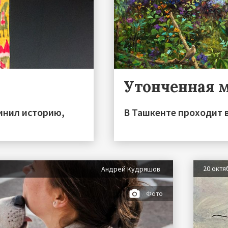
Утонченная 
динил историю,
В Ташкенте проходит в
20 октя
Андрей Кудряшов
Фото