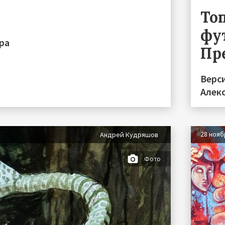
То
фу
ра
Пр
Верс
Алек
28 нояб
Андрей Кудряшов
Фото