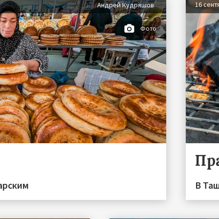
16 сент
Андрей Кудряшов
Фото
Пр
арским
В Таш