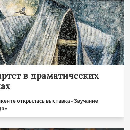
артет в драматических
нах
шкенте открылась выставка «Звучание
ца»