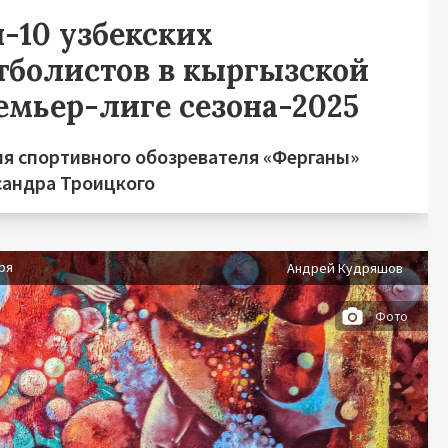
п-10 узбекских
тболистов в кыргызской
емьер-лиге сезона-2025
ия спортивного обозревателя «Ферганы»
сандра Троицкого
ря
Андрей Кудряшов
Фото