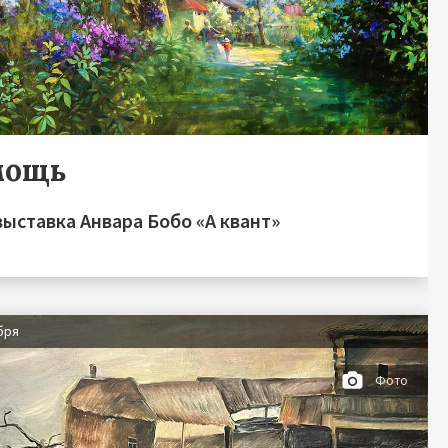
мощь
ыставка Анвара Бобо «А квант»
бря
Фото