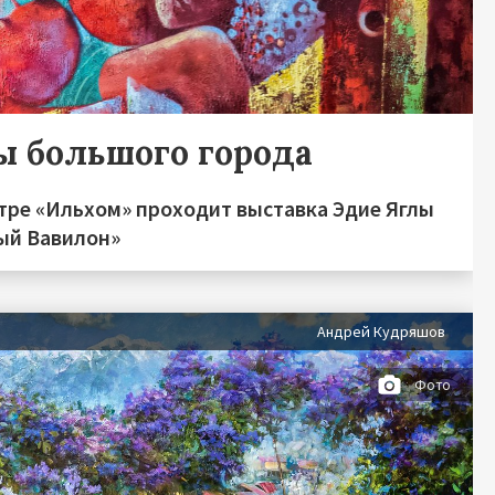
ы большого города
атре «Ильхом» проходит выставка Эдие Яглы
ый Вавилон»
Андрей Кудряшов
Фото