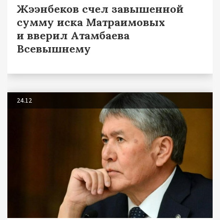
Жээнбеков счел завышенной
сумму иска Матраимовых
и вверил Атамбаева
Всевышнему
24.12