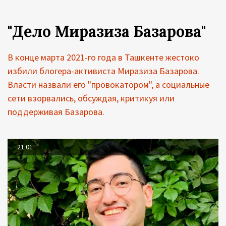
"Дело Миразиза Базарова"
В конце марта 2021-го года в Ташкенте жестоко
избили блогера-активиста Миразиза Базарова.
Власти назвали его "провокатором", а социальные
сети взорвались, обсуждая, критикуя или
поддерживая Базарова.
21.01