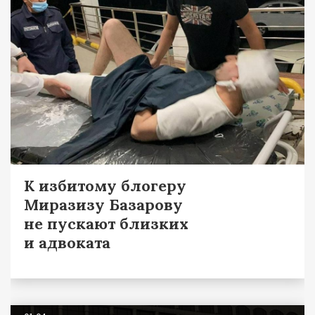
К избитому блогеру
Миразизу Базарову
не пускают близких
и адвоката