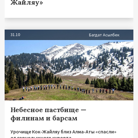
Жайляу»
31.10
Багдат Асылбек
Небесное пастбище —
филинам и барсам
Урочище Кок-Жайляу близ Алма-Аты «спасли»
от горнолыжного курорта