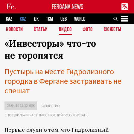
FERGANA.NEWS
KAZ
KGZ
TJK
TKM
UZB
WORLD
НОВОСТИ
СТАТЬИ
ВИДЕО
ФОТО
СЮЖЕТЫ
«Инвесторы» что-то
не торопятся
Пустырь на месте Гидролизного
городка в Фергане застраивать не
спешат
02.04.19 12:32 MSK
ОБЩЕСТВО
СНОС ЖИЛЬЯ И ЧАСТНЫХ СТРОЕНИЙ В УЗБЕКИСТАНЕ
Первые слухи о том, что Гидролизный