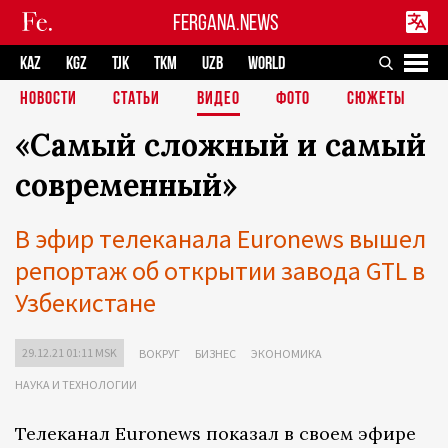
FERGANA.NEWS
KAZ
KGZ
TJK
TKM
UZB
WORLD
НОВОСТИ
СТАТЬИ
ВИДЕО
ФОТО
СЮЖЕТЫ
«Самый сложный и самый
современный»
В эфир телеканала Euronews вышел
репортаж об открытии завода GTL в
Узбекистане
29.12.21 01:11 MSK
ВОКРУГ
БИЗНЕС
ЭКОНОМИКА
НАУКА И ТЕХНОЛОГИИ
Телеканал Euronews показал в своем эфире