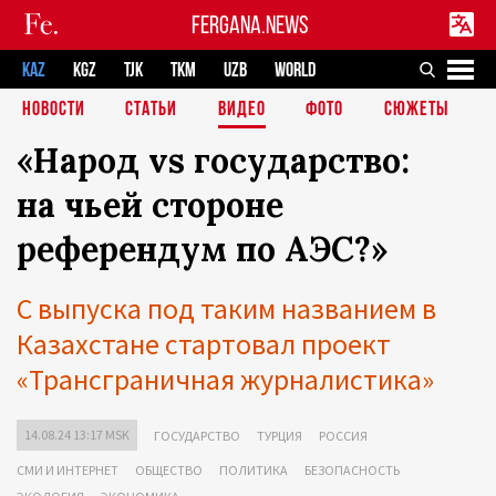
FERGANA.NEWS
KAZ
KGZ
TJK
TKM
UZB
WORLD
НОВОСТИ
СТАТЬИ
ВИДЕО
ФОТО
СЮЖЕТЫ
«Народ vs государство:
на чьей стороне
референдум по АЭС?»
С выпуска под таким названием в
Казахстане стартовал проект
«Трансграничная журналистика»
14.08.24 13:17 MSK
ГОСУДАРСТВО
ТУРЦИЯ
РОССИЯ
СМИ И ИНТЕРНЕТ
ОБЩЕСТВО
ПОЛИТИКА
БЕЗОПАСНОСТЬ