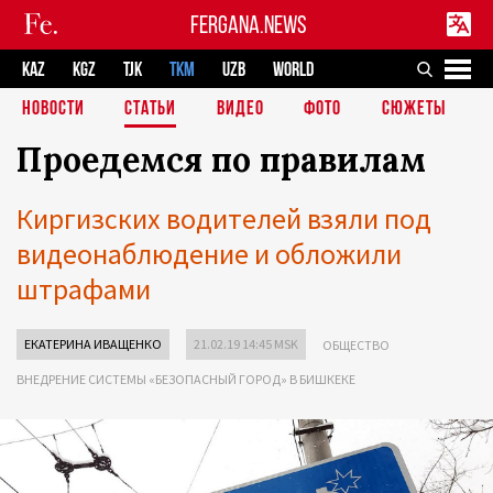
FERGANA.NEWS
KAZ
KGZ
TJK
TKM
UZB
WORLD
НОВОСТИ
СТАТЬИ
ВИДЕО
ФОТО
СЮЖЕТЫ
Проедемся по правилам
Киргизских водителей взяли под
видеонаблюдение и обложили
штрафами
ЕКАТЕРИНА ИВАЩЕНКО
21.02.19 14:45 MSK
ОБЩЕСТВО
ВНЕДРЕНИЕ СИСТЕМЫ «БЕЗОПАСНЫЙ ГОРОД» В БИШКЕКЕ