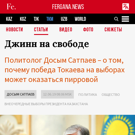
FERGANA.NEWS
KAZ
KGZ
TJK
TKM
UZB
WORLD
НОВОСТИ
СТАТЬИ
ВИДЕО
ФОТО
СЮЖЕТЫ
Джинн на свободе
Политолог Досым Сатпаев – о том,
почему победа Токаева на выборах
может оказаться пирровой
ДОСЫМ САТПАЕВ
12.06.19 08:06 MSK
ПОЛИТИКА
ОБЩЕСТВО
ВНЕОЧЕРЕДНЫЕ ВЫБОРЫ ПРЕЗИДЕНТА КАЗАХСТАНА