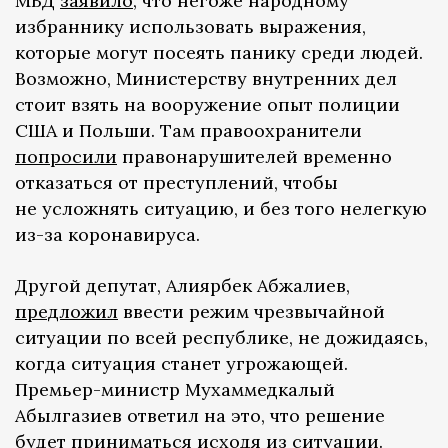
МВД
заявило
, что негоже народному
избраннику использовать выражения,
которые могут посеять панику среди людей.
Возможно, Министерству внутренних дел
стоит взять на вооружение опыт полиции
США и Польши. Там правоохранители
попросили
правонарушителей временно
отказаться от преступлений, чтобы
не усложнять ситуацию, и без того нелегкую
из-за коронавируса.
Другой депутат, Алиярбек Абжалиев,
предложил
ввести режим чрезвычайной
ситуации по всей республике, не дожидаясь,
когда ситуация станет угрожающей.
Премьер-министр Мухаммедкалый
Абылгазиев ответил на это, что решение
будет приниматься исходя из ситуации.