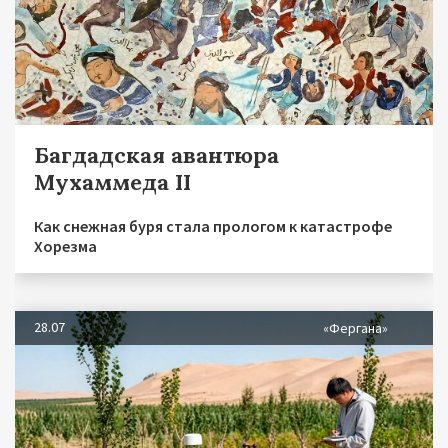
Багдадская авантюра
Мухаммеда II
Как снежная буря стала прологом к катастрофе
Хорезма
28.07
«Фергана»