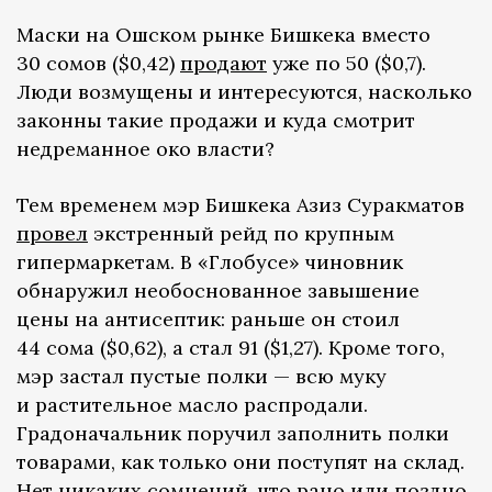
Маски на Ошском рынке Бишкека вместо
30 сомов ($0,42)
продают
уже по 50 ($0,7).
Люди возмущены и интересуются, насколько
законны такие продажи и куда смотрит
недреманное око власти?
Тем временем мэр Бишкека Азиз Суракматов
провел
экстренный рейд по крупным
гипермаркетам. В «Глобусе» чиновник
обнаружил необоснованное завышение
цены на антисептик: раньше он стоил
44 сома ($0,62), а стал 91 ($1,27). Кроме того,
мэр застал пустые полки — всю муку
и растительное масло распродали.
Градоначальник поручил заполнить полки
товарами, как только они поступят на склад.
Нет никаких сомнений, что рано или поздно