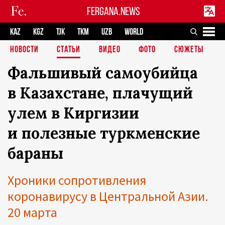
FERGANA.NEWS
KAZ
KGZ
TJK
TKM
UZB
WORLD
НОВОСТИ
СТАТЬИ
ВИДЕО
ФОТО
СЮЖЕТЫ
Фальшивый самоубийца
в Казахстане, плачущий
улем в Киргизии
и полезные туркменские
бараны
Хроники сопротивления
коронавирусу в Центральной Азии.
20 марта