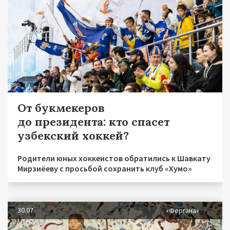
От букмекеров
до президента: кто спасет
узбекский хоккей?
Родители юных хоккеистов обратились к Шавкату
Мирзиёеву с просьбой сохранить клуб «Хумо»
30.07
«Фергана»