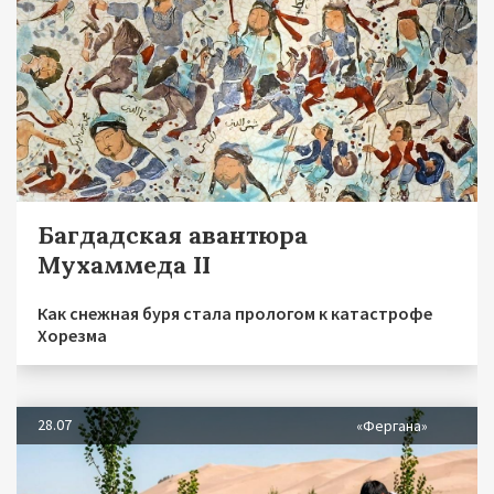
Багдадская авантюра
Мухаммеда II
Как снежная буря стала прологом к катастрофе
Хорезма
28.07
«Фергана»