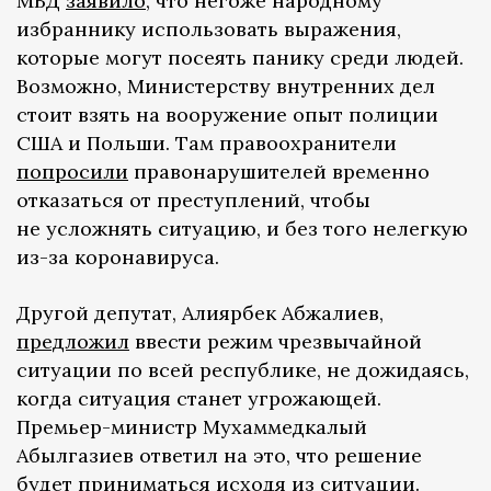
МВД
заявило
, что негоже народному
избраннику использовать выражения,
которые могут посеять панику среди людей.
Возможно, Министерству внутренних дел
стоит взять на вооружение опыт полиции
США и Польши. Там правоохранители
попросили
правонарушителей временно
отказаться от преступлений, чтобы
не усложнять ситуацию, и без того нелегкую
из-за коронавируса.
Другой депутат, Алиярбек Абжалиев,
предложил
ввести режим чрезвычайной
ситуации по всей республике, не дожидаясь,
когда ситуация станет угрожающей.
Премьер-министр Мухаммедкалый
Абылгазиев ответил на это, что решение
будет приниматься исходя из ситуации.