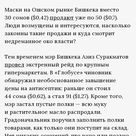
Маски на Ошском рынке Бишкека вместо
30 сомов ($0,42)
продают
уже по 50 ($0,7).
Люди возмущены и интересуются, насколько
законны такие продажи и куда смотрит
недреманное око власти?
Тем временем мэр Бишкека Азиз Суракматов
провел
экстренный рейд по крупным
гипермаркетам. В «Глобусе» чиновник
обнаружил необоснованное завышение
цены на антисептик: раньше он стоил
44 сома ($0,62), а стал 91 ($1,27). Кроме того,
мэр застал пустые полки — всю муку
и растительное масло распродали.
Градоначальник поручил заполнить полки
товарами, как только они поступят на склад.
Нет никаких сомнений, что рано или поздно