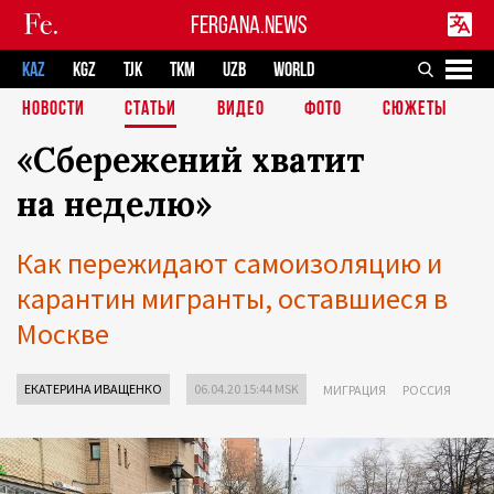
FERGANA.NEWS
KAZ
KGZ
TJK
TKM
UZB
WORLD
НОВОСТИ
СТАТЬИ
ВИДЕО
ФОТО
СЮЖЕТЫ
«Сбережений хватит
на неделю»
Как пережидают самоизоляцию и
карантин мигранты, оставшиеся в
Москве
ЕКАТЕРИНА ИВАЩЕНКО
06.04.20 15:44 MSK
МИГРАЦИЯ
РОССИЯ