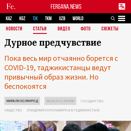
FERGANA.NEWS
KAZ
KGZ
TJK
TKM
UZB
WORLD
НОВОСТИ
СТАТЬИ
ВИДЕО
ФОТО
СЮЖЕТЫ
Дурное предчувствие
Пока весь мир отчаянно борется с
COVID-19, таджикистанцы ведут
привычный образ жизни. Но
беспокоятся
МИРАЛИ ХОЛМУРОД
08.04.20 11:46 MSK
ГОСУДАРСТВО
ОБЩЕСТВО
ЭПИДЕМИЯ КОРОНАВИРУСА В ТАДЖИКИСТАНЕ