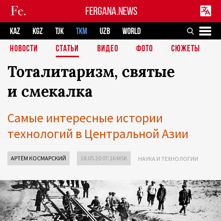
FERGANA.NEWS
KAZ
KGZ
TJK
TKM
UZB
WORLD
НОВОСТИ
СТАТЬИ
ВИДЕО
ФОТО
СЮЖЕТЫ
Тоталитаризм, святые
и смекалка
Самые интересные истории
технологий в Центральной Азии
АРТЁМ КОСМАРСКИЙ
18.05.20 07:16 MSK
НАУКА И ТЕХНОЛОГИИ