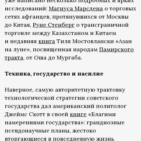
уже написано несколько подробных и ярких
исследований:
Магнуса Марсдена
о торговых
сетях афганцев, протянувшихся от Москвы
до Китая,
Руне Стенберг
о трансграничной
торговле между Казахстаном и Китаем
и недавняя
книга
Тиля Мостовлански «Азан
на луне», посвященная народам
Памирского
тракта
, от Оша до Мургаба.
Техника, государство и насилие
Наверное, самую авторитетную трактовку
технологической стратегии советского
государства дал американский политолог
Джеймс Скотт в своей
книге
«Благими
намерениями государства»: грандиозные
псевдонаучные планы, жестоко
вторгающиеся в повседневную жизнь