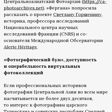
Центральноазиатский Фотоархив (
https://ca-
photoarchives.net
). »Фергана» попросила
рассказать о проекте
Светлану Горшенину
,
историка, профессора исследований
Национального центра научных
исследований Франции (CNRS) и со-
основателя Международной Обсерватории
Alerte Héritage
.
«Фотографический бум», доступность
и операбельность виртуальных
фотоколлекций
Если профессиональных историков
фотографии Центральной Азии во всем мире
насчитывается не более двух десятков,
то интерес к фотографиям царского
Туркестана и советских республик Средней