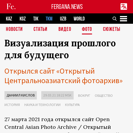
FERGANA.NEWS
KAZ
KGZ
TJK
TKM
UZB
WORLD
НОВОСТИ
СТАТЬИ
ВИДЕО
ФОТО
СЮЖЕТЫ
Визуализация прошлого
для будущего
Открылся сайт «Открытый
Центральноазиатский фотоархив»
ДАНИИЛ КИСЛОВ
29.03.21 18:22 MSK
ВОКРУГ
ОБЩЕСТВО
ИСТОРИЯ
НАУКА И ТЕХНОЛОГИИ
КУЛЬТУРА
27 марта 2021 года открылся сайт Open
Central Asian Photo Archive / Открытый