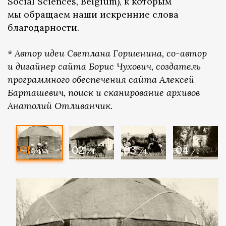
Social Sciences, Belgium), к которым
мы обращаем наши искренние слова
благодарности.
* Автор идеи Светлана Горшенина, со-автор
и дизайнер сайта Борис Чухович, создатель
программного обеспечения сайта Алексей
Барташевич, поиск и сканирование архивов
Анатолий Отливанчик.
01
02
03
04
/4
/4
/4
/4