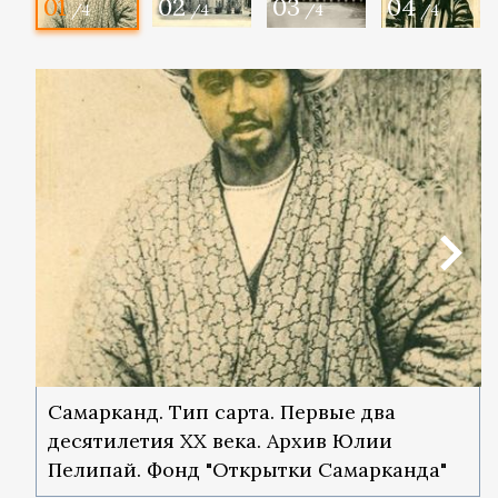
01
02
03
04
/4
/4
/4
/4
Самарканд. Тип сарта. Первые два
десятилетия ХХ века. Архив Юлии
Пелипай. Фонд "Открытки Самарканда"