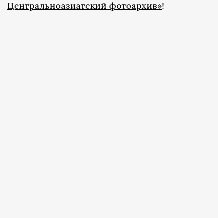
Центральноазиатский фотоархив»
!