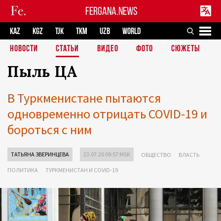
FERGANA.NEWS
KAZ
KGZ
TJK
TKM
UZB
WORLD
НОВОСТИ
СТАТЬИ
ВИДЕО
ФОТО
СЮЖЕТЫ
Пыль ЦА
В Туркменистане пытаются
одновременно отрицать COVID-19 и
бороться с ним
ТАТЬЯНА ЗВЕРИНЦЕВА
23.07.20 09:57 MSK
ОБЩЕСТВО
ВЛАСТЬ
ПОЛИТИКА
ТУРКМЕНИСТАН И COVID-19