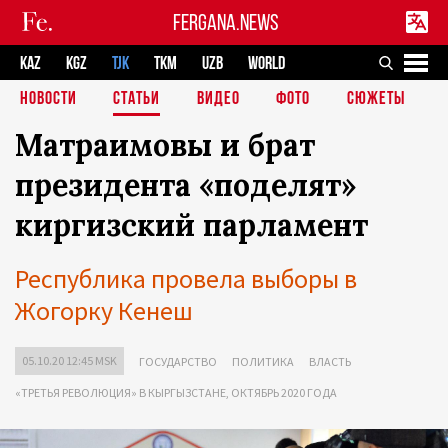
FERGANA.NEWS
KAZ
KGZ
TJK
TKM
UZB
WORLD
НОВОСТИ
СТАТЬИ
ВИДЕО
ФОТО
СЮЖЕТЫ
Матраимовы и брат
президента «поделят»
киргизский парламент
Республика провела выборы в
Жогорку Кенеш
05.10.20 12:45 MSK
ГОСУДАРСТВО
ПОЛИТИКА
ВЛАСТЬ
«ТРЕТЬЯ РЕВОЛЮЦИЯ» В КЫРГЫЗСТАНЕ, ОКТЯБРЬ 2020 ГОДА