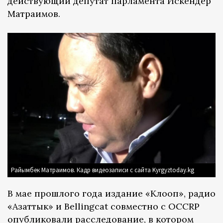
действующий депутат парламента Искендер
Матраимов.
Райымбек Матраимов. Кадр видеозаписи с сайта Kyrgyztoday.kg
В мае прошлого года издание «Клооп», радио
«Азаттык» и Bellingcat совместно с OCCRP
опубликовали
расследование, в котором