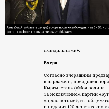
Алмазбек Атамбаев (в центре) вскоре после освобождения из СИЗО. Ист
фото - Facebook-страница kunduz.zholdubaeva
скандальными».
Вчера
Согласно вчерашним предвар
в парламент, преодолев поро
Кыргызстан» («Моя родина — 
За исключением партии «Бут
«провластные», и в общем-то
и поделит 120 депутатских м