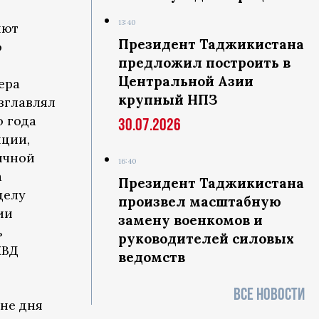
13:40
яют
Президент Таджикистана
о
предложил построить в
Центральной Азии
ера
крупный НПЗ
зглавлял
о года
30.07.2026
пции,
ичной
16:40
а
Президент Таджикистана
делу
произвел масштабную
ии
замену военкомов и
ь
руководителей силовых
МВД
ведомств
ВСЕ НОВОСТИ
ине дня