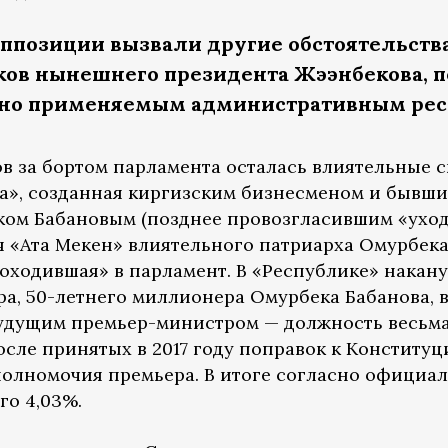
оппозиции вызвали другие обстоятельств
ков нынешнего президента Жээнбекова, п
но применяемым административным рес
ов за бортом парламента осталась влиятельные с
ка», созданная киргизским бизнесменом и бывш
ом Бабановым (позднее провозгласившим «ухо
ия «Ата Мекен» влиятельного патриарха Омурбек
роходившая» в парламент. В «Республике» накан
а, 50-летнего миллионера Омурбека Бабанова, в
будущим премьер-министром — должность весьм
сле принятых в 2017 году поправок к Конституц
олномочия премьера. В итоге согласно официа
го 4,03%.