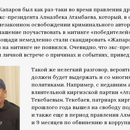
Жапаров был как раз-таки во время правления д
кс-президента Алмазбека Атамбаева, который, в 
незаконном освобождении криминального авторит
лашение поучаствовать в митинге «победителей»
площади немедленно стали скандировать «Жапаро
на митинге не появился. Очевидно, что экс-пр
 личной встрече о причинах и событиях, приве
Такой же нелегкий разговор, вероят
должен будет выдержать и со мног
политиками. Например, с недавним 
влиятельной киргизской партии «А
Текебаевым. Текебаев, патриарх кирг
прошлого года вышел на свободу по
и также еще в период правления Алм
и 9 месяцев по обвинению в корруп