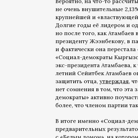
Вероятно, на что-то рассчит
не очень внушительные 2,13%
крупнейшей и «властвующей
Долгие годы её лидером и од
но после того, как Атамбаев
президенту Жээнбекову, в п
и фактически она перестала 
«Социал-демократы Кыргызст
экс-президента Атамбаева, к
летний Сейитбек Атамбаев о
защитить отца,
утверждая
, ч
нет сомнения в том, что эта 
демократы» активно поучаст
более, что членом партии та
В итоге именно «Социал-дем
предварительных результатов
с «Белым домом», на котором