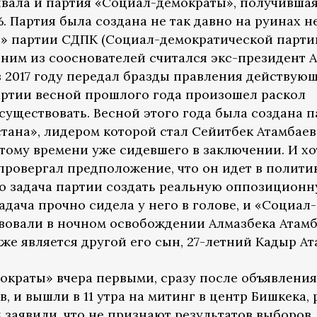
ывала и партия «Социал-демократы», получившая
. Партия была создана не так давно на руинах н
» партии СДПК (Социал-демократической партии
ним из сооснователей считался экс-президент А
 в 2017 году передал бразды правления действую
артии весной прошлого года произошел раскол
существовать. Весной этого года была создана п
ана», лидером которой стал Сейитбек Атамбаев
 тому времени уже сидевшего в заключении. И хо
провергал предположение, что он идет в политик
то задача партии создать реальную оппозиционн
задача прочно сидела у него в голове, и «Социал-
вовали в ночном освобождении Алмазбека Атамб
кже является другой его сын, 27-летний Кадыр Ат
ократы» вчера первыми, сразу после объявления
, и вышли в 11 утра на митинг в центр Бишкека,
 заявили, что не признают результатов выборов,