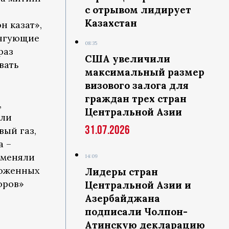
с отрывом лидирует
Казахстан
н казат»,
ингующие
08:35
раз
США увеличили
вать
максимальный размер
визового залога для
граждан трех стран
,
Центральной Азии
ыли
31.07.2026
вый газ,
а –
именяли
14:09
оложенных
Лидеры стран
оров»
Центральной Азии и
Азербайджана
подписали Чолпон-
Атинскую декларацию