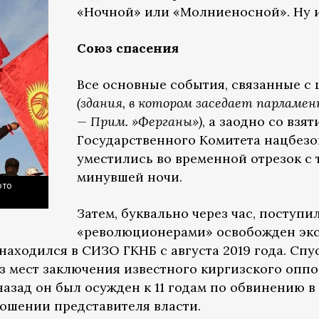
«Ночной» или «Молниеносной». Ну 
Союз спасения
Все основные события, связанные с
(здания, в котором заседает парламе
— Прим. »Ферганы»)
, а заодно со взя
Государственного Комитета нацбезо
уместились во временной отрезок с 
минувшей ночи.
ото
Затем, буквально через час, поступи
«революционерами» освобожден экс
находился в СИЗО ГКНБ с августа 2019 года. Спу
з мест заключения известного киргизского опп
азад он был осужден к 11 годам по обвинению в
ошении представителя власти.