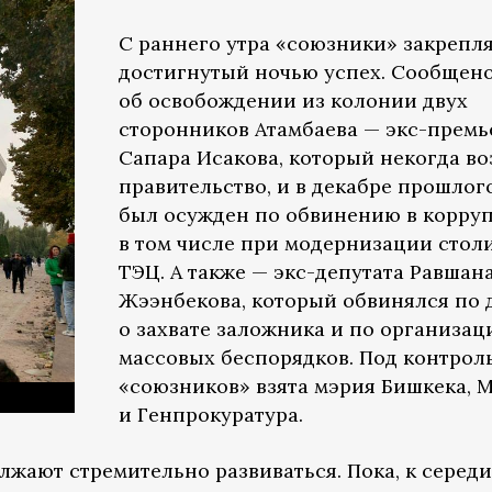
С раннего утра «союзники» закрепл
достигнутый ночью успех. Сообщен
об освобождении из колонии двух
сторонников Атамбаева — экс-премь
Сапара Исакова, который некогда во
правительство, и в декабре прошлог
был осужден по обвинению в корру
в том числе при модернизации стол
ТЭЦ. А также — экс-депутата Равшан
Жээнбекова, который обвинялся по 
о захвате заложника и по организац
массовых беспорядков. Под контрол
«союзников» взята мэрия Бишкека, 
и Генпрокуратура.
лжают стремительно развиваться. Пока, к серед