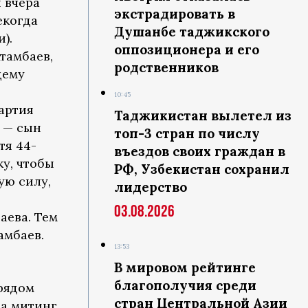
 вчера
экстрадировать в
екогда
Душанбе таджикского
).
оппозиционера и его
тамбаев,
родственников
щему
10:45
артия
Таджикистан вылетел из
 — сын
топ-3 стран по числу
тя 44-
въездов своих граждан в
у, чтобы
РФ, Узбекистан сохранил
ую силу,
лидерство
03.08.2026
аева. Тем
амбаев.
13:53
В мировом рейтинге
благополучия среди
 рядом
стран Центральной Азии
 а митинг