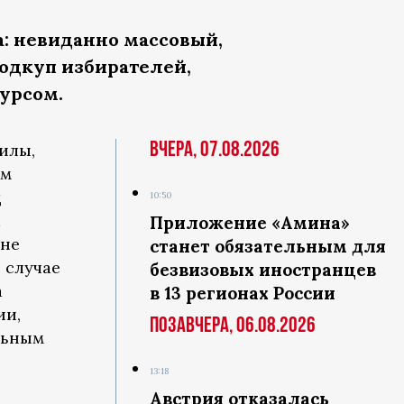
а: невиданно массовый,
одкуп избирателей,
урсом.
Вчера, 07.08.2026
илы,
им
д
10:50
а
Приложение «Амина»
уне
станет обязательным для
 случае
безвизовых иностранцев
а
в 13 регионах России
ии,
Позавчера, 06.08.2026
льным
13:18
Австрия отказалась