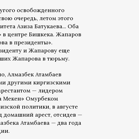
ругого освобожденного
свою очередь, летом этого
ета Азиза Батукаева... Оба
 в центре Бишкека. Жапаров
ва в президенты».
езиденту и Жапарову еще
дших Жапарова в тюрьму.
но, Алмазбек Атамбаев
ими другими киргизскими
арестантом — лидером
та Мекен» Омурбеком
изской политики, в августе
д домашний арест, отсидев —
азбека Атамбаева — два года
ции.