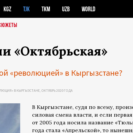
KGZ
TJK
TKM
UZB
WORLD
СЮЖЕТЫ
ли «Октябрьская»
вой «революцией» в Кыргызстане?
ЛЮЦИЯ» В КЫРГЫЗСТАНЕ, ОКТЯБРЬ 2020 ГОДА
В Кыргызстане, судя по всему, прои
силовая смена власти, и если перва
от 2005 года носила название «Тюль
года стала «Апрельской», то нынешн