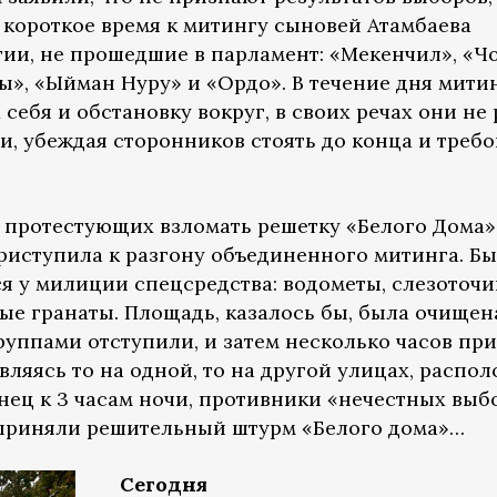
 короткое время к митингу сыновей Атамбаева
ии, не прошедшие в парламент: «Мекенчил», «Чо
», «Ыйман Нуру» и «Ордо». В течение дня мит
себя и обстановку вокруг, в своих речах они не 
, убеждая сторонников стоять до конца и требо
 протестующих взломать решетку «Белого Дома»
риступила к разгону объединенного митинга. Б
 у милиции спецсредства: водометы, слезоточи
ые гранаты. Площадь, казалось бы, была очищен
уппами отступили, и затем несколько часов пр
являясь то на одной, то на другой улицах, расп
нец к 3 часам ночи, противники «нечестных выб
приняли решительный штурм «Белого дома»…
Сегодня