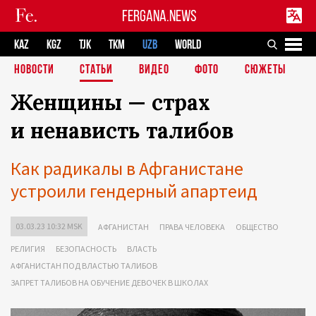
FERGANA.NEWS
KAZ
KGZ
TJK
TKM
UZB
WORLD
НОВОСТИ
СТАТЬИ
ВИДЕО
ФОТО
СЮЖЕТЫ
Женщины — страх
и ненависть талибов
Как радикалы в Афганистане
устроили гендерный апартеид
03.03.23 10:32 MSK
АФГАНИСТАН
ПРАВА ЧЕЛОВЕКА
ОБЩЕСТВО
РЕЛИГИЯ
БЕЗОПАСНОСТЬ
ВЛАСТЬ
АФГАНИСТАН ПОД ВЛАСТЬЮ ТАЛИБОВ
ЗАПРЕТ ТАЛИБОВ НА ОБУЧЕНИЕ ДЕВОЧЕК В ШКОЛАХ