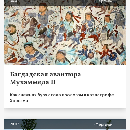
30.07
«Фергана»
Багдадская авантюра
Мухаммеда II
Как снежная буря стала прологом к катастрофе
Хорезма
28.07
«Фергана»